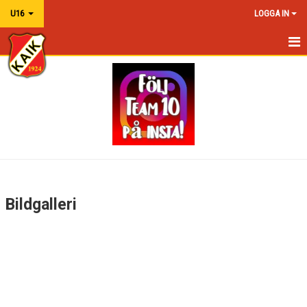
U16
LOGGA IN
HEM
NYHETER
KALENDER
MATCHER
TRUPPEN
Bildgalleri
BILDGALLERI
DOKUMENT
KONTAKT