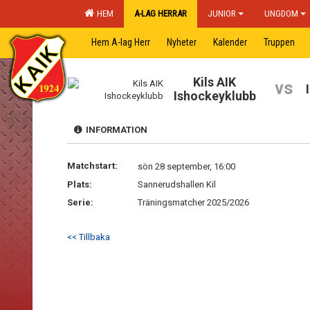
HEM
A-LAG HERRAR
JUNIOR
UNGDOM
Hem A-lag Herr
Nyheter
Kalender
Truppen
Kils AIK
vs
Ishockeyklubb
INFORMATION
Matchstart:
sön 28 september, 16:00
Plats:
Sannerudshallen Kil
Serie:
Träningsmatcher 2025/2026
<< Tillbaka