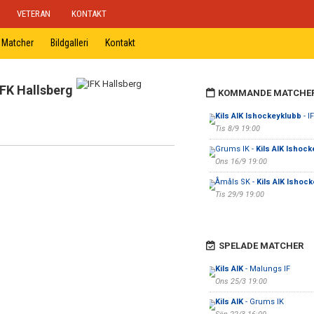
VETERAN
KONTAKT
Matcher
Bildgalleri
Kontakt
IFK Hallsberg
KOMMANDE MATCHE
Kils AIK Ishockeyklubb
- I
Tis 8/9 19:00
Grums IK -
Kils AIK Ishoc
Ons 16/9 19:00
Åmåls SK -
Kils AIK Ishoc
Tis 29/9 19:00
SPELADE MATCHER
Kils AIK
- Malungs IF
Ons 25/3 19:00
Kils AIK
- Grums IK