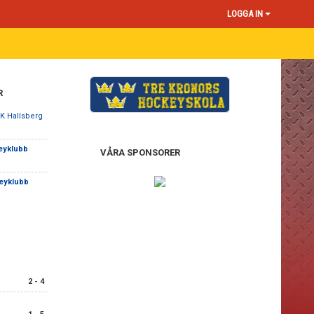
LOGGA IN
R
FK Hallsberg
keyklubb
VÅRA SPONSORER
keyklubb
2 - 4