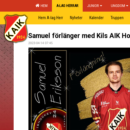
HEM
A-LAG HERRAR
JUNIOR
UNGDOM
Hem A-lag Herr
Nyheter
Kalender
Truppen
Samuel förlänger med Kils AIK H
2023-04-14 07:45