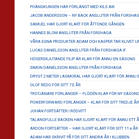
POÄNGKUNGEN HAR FÖRLÄNGT MED KILS AIK
JACOB ANDERSSON – NY BACK ANSLUTER FRÅN FORSHA
SAMUEL HAR GJORT KLART FÖR ÅTTONDE GÅNGEN
HANNES BLOM ANSLUTER FRÅN FORSHAGA
VÅRA EGNA PRODUKTER ADAM OCH KASPER TAR KLIVET U
LUCAS DANIELSSON ANSLUTER FRÅN FORSHAGA IF
HÖGERSKJUTANDE FILIP ÄR KLAR FÖR ÄNNU EN SÄSONG
SIMON DANIELSSON ANSLUTER FRÅN FORSHAGA
DRYGT 2 METER LAGMORAL HAR GJORT KLART FÖR ÄNNU
OLOF REDO FÖR SITT 7:E ÅR
TROTJÄNARE FÖRLÄNGER – FLÖDÉN KLAR FÖR NY SÄSON
POWERFORWARD FÖRLÄNGER – KLAR FÖR SITT TREDJE ÅR
JOHAN FORTSÄTTER I RÖDVITT
TALANGFULLE BACKEN HAR GJORT KLART FÖR ÄNNU ETT ÅR
ARDON FORTSÄTTER – HAR GJORT KLART FÖR SITT 11:e ÅR
ADAM HAR SKRIVIT PÅ FÖR SITT ANDRA ÅR I KLUBBEN