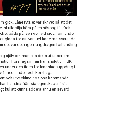
gick. Låneavtalet var skrivet så att det
skulle vilja köra på en säsong till. Och
 mycket både på isen och vid sidan om under
igt glada för att Samuel hade motsvarande
ån det var det ingen långdragen förhandling
 sig själv om man ska dra slutsatser om
id i Forshaga innan han anslöt till FBK
s under den tiden för landslagsuppdrag i
div 1 med Linden och Forshaga.
amfart och utveckling hos oss kommande
 han har sina främsta egenskaper i sitt
igt kul att kunna addera ännu en sevärd