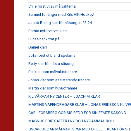
Crille först ut av målvakterna
Samuel förlänger med Kils AIK Hockey!
Jacob Bering klar för säsongen 23-24
Första nyförvärvet klart
Lucas har kritat på
Daniel klar!
Jofa först ut bland spelarna
Betty klar för nästa säsong
Per klar som målvaktstränare
Jonas klar som assisterande tränare
Martin klar som huvudtränare
KIL VÄRVAR NY CENTER – JOACHIM KLAR
MARTINS VAPENDRAGARE KLAR – JONAS ERIKSSON KLIVE
CARL FORSBERG GÖR SIG REDO FÖR SIN FEMTE SÄSONG
MAGNUS FORTSÄTTER I NY OCH NYGAMMAL ROLL
OSCAR BILDAR MÅLVAKTSPAR MED CRILLE – KLAR FÖR SITT