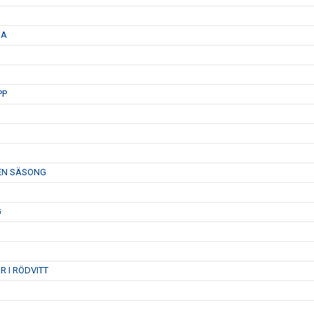
GA
PP
 EN SÄSONG
G
 I RÖDVITT