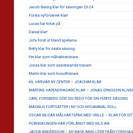
Jacob Bering klar för säsongen 23-24
Första nyförvärvet klart
Lucas har kritat på
Daniel klar!
Jofa först ut bland spelarna
Betty klar för nästa säsong
Per klar som målvaktstränare
Jonas klar som assisterande tränare
Martin klar som huvudtränare
KIL VÄRVAR NY CENTER – JOACHIM KLAR
MARTINS VAPENDRAGARE KLAR – JONAS ERIKSSON KLIVE
CARL FORSBERG GÖR SIG REDO FÖR SIN FEMTE SÄSONG
MAGNUS FORTSÄTTER I NY OCH NYGAMMAL ROLL
OSCAR BILDAR MÅLVAKTSPAR MED CRILLE – KLAR FÖR SITT
POÄNGKUNGEN HAR FÖRLÄNGT MED KILS AIK
JACOB ANDERSSON – NY BACK ANSLUTER FRÅN FORSHA