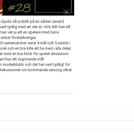
na bjuda vår publik på en sådan sevärd
rit tydlig med att det är i Kils AIK han vill
s, man vet ju att en spelare med hans
 söker förstärkningar.
6 seriematcher samt 4 mål och 5 assist i
l och en bra kille att ha med i alla delar.
dat med en bra blick för spelet dessutom.
n firar ett avgörande mål!
m moderklubb och det har varit tydligt för
åra diskussioner om kommande säsong vilket
.