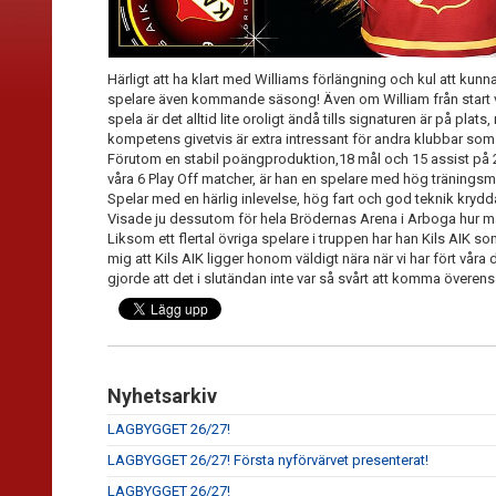
Härligt att ha klart med Williams förlängning och kul att kun
spelare även kommande säsong!
Även om William från start va
spela är det alltid lite oroligt ändå tills signaturen är på plat
kompetens givetvis är extra intressant för andra klubbar som
Förutom en stabil poängproduktion,18 mål och 15 assist på 2
våra 6 Play Off matcher, är han en spelare med hög träningsmora
Spelar med en härlig inlevelse, hög fart och god teknik kryd
Visade ju dessutom för hela Brödernas Arena i Arboga hur ma
Liksom ett flertal övriga spelare i truppen har han Kils AIK so
mig att Kils AIK ligger honom väldigt nära när vi har fört v
gjorde att det i slutändan inte var så svårt att komma överens
Nyhetsarkiv
LAGBYGGET 26/27!
LAGBYGGET 26/27! Första nyförvärvet presenterat!
LAGBYGGET 26/27!