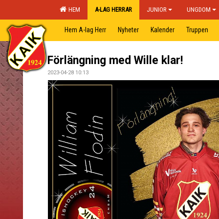
HEM
A-LAG HERRAR
JUNIOR
UNGDOM
Hem A-lag Herr
Nyheter
Kalender
Truppen
Förlängning med Wille klar!
2023-04-28 10:13