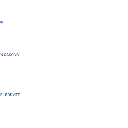
PP
 EN SÄSONG
G
 I RÖDVITT