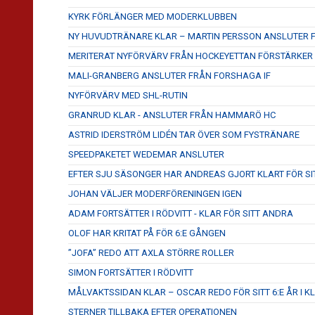
KYRK FÖRLÄNGER MED MODERKLUBBEN
NY HUVUDTRÄNARE KLAR – MARTIN PERSSON ANSLUTER
MERITERAT NYFÖRVÄRV FRÅN HOCKEYETTAN FÖRSTÄRKER
MALI-GRANBERG ANSLUTER FRÅN FORSHAGA IF
NYFÖRVÄRV MED SHL-RUTIN
GRANRUD KLAR - ANSLUTER FRÅN HAMMARÖ HC
ASTRID IDERSTRÖM LIDÉN TAR ÖVER SOM FYSTRÄNARE
SPEEDPAKETET WEDEMAR ANSLUTER
EFTER SJU SÄSONGER HAR ANDREAS GJORT KLART FÖR SI
JOHAN VÄLJER MODERFÖRENINGEN IGEN
ADAM FORTSÄTTER I RÖDVITT - KLAR FÖR SITT ANDRA
OLOF HAR KRITAT PÅ FÖR 6:E GÅNGEN
”JOFA” REDO ATT AXLA STÖRRE ROLLER
SIMON FORTSÄTTER I RÖDVITT
MÅLVAKTSSIDAN KLAR – OSCAR REDO FÖR SITT 6:E ÅR I K
STERNER TILLBAKA EFTER OPERATIONEN