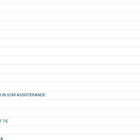
R IN SOM ASSISTERANDE
 7:E
GA