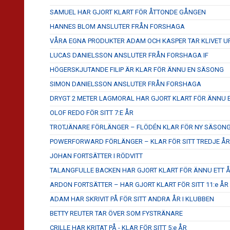
SAMUEL HAR GJORT KLART FÖR ÅTTONDE GÅNGEN
HANNES BLOM ANSLUTER FRÅN FORSHAGA
VÅRA EGNA PRODUKTER ADAM OCH KASPER TAR KLIVET U
LUCAS DANIELSSON ANSLUTER FRÅN FORSHAGA IF
HÖGERSKJUTANDE FILIP ÄR KLAR FÖR ÄNNU EN SÄSONG
SIMON DANIELSSON ANSLUTER FRÅN FORSHAGA
DRYGT 2 METER LAGMORAL HAR GJORT KLART FÖR ÄNNU
OLOF REDO FÖR SITT 7:E ÅR
TROTJÄNARE FÖRLÄNGER – FLÖDÉN KLAR FÖR NY SÄSON
POWERFORWARD FÖRLÄNGER – KLAR FÖR SITT TREDJE ÅR
JOHAN FORTSÄTTER I RÖDVITT
TALANGFULLE BACKEN HAR GJORT KLART FÖR ÄNNU ETT ÅR
ARDON FORTSÄTTER – HAR GJORT KLART FÖR SITT 11:e ÅR
ADAM HAR SKRIVIT PÅ FÖR SITT ANDRA ÅR I KLUBBEN
BETTY REUTER TAR ÖVER SOM FYSTRÄNARE
CRILLE HAR KRITAT PÅ - KLAR FÖR SITT 5:e ÅR