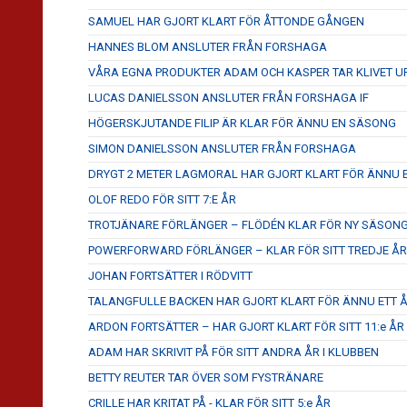
SAMUEL HAR GJORT KLART FÖR ÅTTONDE GÅNGEN
HANNES BLOM ANSLUTER FRÅN FORSHAGA
VÅRA EGNA PRODUKTER ADAM OCH KASPER TAR KLIVET U
LUCAS DANIELSSON ANSLUTER FRÅN FORSHAGA IF
HÖGERSKJUTANDE FILIP ÄR KLAR FÖR ÄNNU EN SÄSONG
SIMON DANIELSSON ANSLUTER FRÅN FORSHAGA
DRYGT 2 METER LAGMORAL HAR GJORT KLART FÖR ÄNNU
OLOF REDO FÖR SITT 7:E ÅR
TROTJÄNARE FÖRLÄNGER – FLÖDÉN KLAR FÖR NY SÄSON
POWERFORWARD FÖRLÄNGER – KLAR FÖR SITT TREDJE ÅR
JOHAN FORTSÄTTER I RÖDVITT
TALANGFULLE BACKEN HAR GJORT KLART FÖR ÄNNU ETT ÅR
ARDON FORTSÄTTER – HAR GJORT KLART FÖR SITT 11:e ÅR
ADAM HAR SKRIVIT PÅ FÖR SITT ANDRA ÅR I KLUBBEN
BETTY REUTER TAR ÖVER SOM FYSTRÄNARE
CRILLE HAR KRITAT PÅ - KLAR FÖR SITT 5:e ÅR