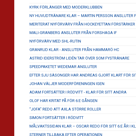
KYRK FÖRLÄNGER MED MODERKLUBBEN
NY HUVUDTRÄNARE KLAR – MARTIN PERSSON ANSLUTER
MERITERAT NYFÖRVÄRV FRÅN HOCKEYETTAN FÖRSTÄRKER
MALI-GRANBERG ANSLUTER FRÅN FORSHAGA IF
NYFÖRVÄRV MED SHL-RUTIN
GRANRUD KLAR - ANSLUTER FRÅN HAMMARÖ HC
ASTRID IDERSTRÖM LIDÉN TAR ÖVER SOM FYSTRÄNARE
SPEEDPAKETET WEDEMAR ANSLUTER
EFTER SJU SÄSONGER HAR ANDREAS GJORT KLART FÖR SI
JOHAN VÄLJER MODERFÖRENINGEN IGEN
ADAM FORTSÄTTER I RÖDVITT - KLAR FÖR SITT ANDRA
OLOF HAR KRITAT PÅ FÖR 6:E GÅNGEN
”JOFA” REDO ATT AXLA STÖRRE ROLLER
SIMON FORTSÄTTER I RÖDVITT
MÅLVAKTSSIDAN KLAR – OSCAR REDO FÖR SITT 6:E ÅR I K
STERNER TILLBAKA EFTER OPERATIONEN