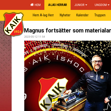
HEM
A-LAG HERRAR
JUNIOR
UNGDOM
Hem A-lag Herr
Nyheter
Kalender
Truppen
Magnus fortsätter som materialar
2023-05-12 11:54