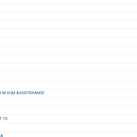
R IN SOM ASSISTERANDE
 7:E
GA