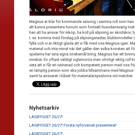
Magnus är klar för kommande säsong i samma roll som han
att kunna presentera honom som fortsatt huvudansvarig mater
han att ha ansvar för inköp, ha koll på slipning av skridskor,
t. ex. komma med förslag på slipningsradier, klubbmodeller o
fylla och vi är riktigt glada att vi får med oss Magnus igen.
material och inte minst när det gäller den svåra konsten att fö
spelarna har sina egna önskemål kring.
Magnus har ett brinna
innebär. En oftast väldigt oglamorös men otroligt viktig roll 
veta att vi får en rutinerad och kompetent person med oss för
en lämplig person som ska jobba tillsammans med Magnus fö
samt ta ansvaret i båset för materialarsysslorna vid matcher.
Nyhetsarkiv
LAGBYGGET 26/27!
LAGBYGGET 26/27! Första nyförvärvet presenterat!
LAGBYGGET 26/27!