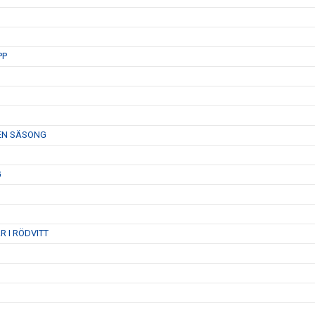
PP
 EN SÄSONG
G
 I RÖDVITT