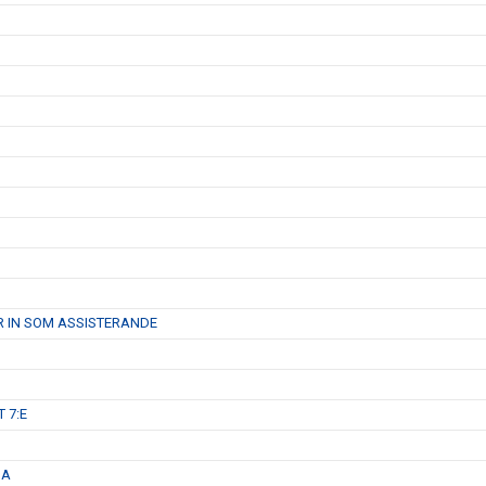
R IN SOM ASSISTERANDE
 7:E
GA