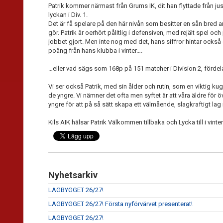
Patrik kommer närmast från Grums IK, dit han flyttade från jus
lyckan i Div. 1.
Det är få spelare på den här nivån som besitter en sån bred ars
gör. Patrik är oerhört pålitlig i defensiven, med rejält spel oc
jobbet gjort. Men inte nog med det, hans siffror hintar också 
poäng från hans klubba i vinter….
…eller vad sägs som 168p på 151 matcher i Division 2, förde
Vi ser också Patrik, med sin ålder och rutin, som en viktig ku
de yngre. Vi nämner det ofta men syftet är att våra äldre för ö
yngre för att på så sätt skapa ett välmående, slagkraftigt la
Kils AIK hälsar Patrik Välkommen tillbaka och Lycka till i vinter
Nyhetsarkiv
LAGBYGGET 26/27!
LAGBYGGET 26/27! Första nyförvärvet presenterat!
LAGBYGGET 26/27!