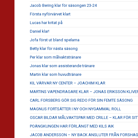
Jacob Bering klar för säsongen 23-24
Första nyförvärvet klart
Lucas har kritat på
Daniel klar!
Jofa först ut bland spelarna
Betty klar för nästa säsong
Per klar som målvaktstränare
Jonas klar som assisterande tränare
Martin klar som huvudtränare
KIL VÄRVAR NY CENTER – JOACHIM KLAR
MARTINS VAPENDRAGARE KLAR – JONAS ERIKSSON KLIVE
CARL FORSBERG GÖR SIG REDO FÖR SIN FEMTE SÄSONG
MAGNUS FORTSÄTTER I NY OCH NYGAMMAL ROLL
OSCAR BILDAR MÅLVAKTSPAR MED CRILLE – KLAR FÖR SITT
POÄNGKUNGEN HAR FÖRLÄNGT MED KILS AIK
JACOB ANDERSSON – NY BACK ANSLUTER FRÅN FORSHA