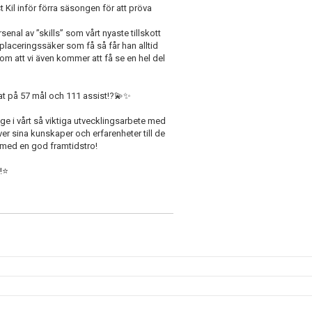
t Kil inför förra säsongen för att pröva
enal av ”skills” som vårt nyaste tillskott
h placeringssäker som få så får han alltid
om att vi även kommer att få se en hel del
lat på 57 mål och 111 assist!?💫✨
gge i vårt så viktiga utvecklingsarbete med
ver sina kunskaper och erfarenheter till de
g med en god framtidstro!
!⭐️