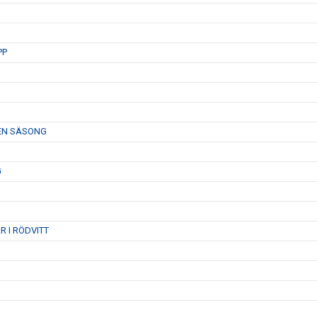
PP
 EN SÄSONG
G
 I RÖDVITT