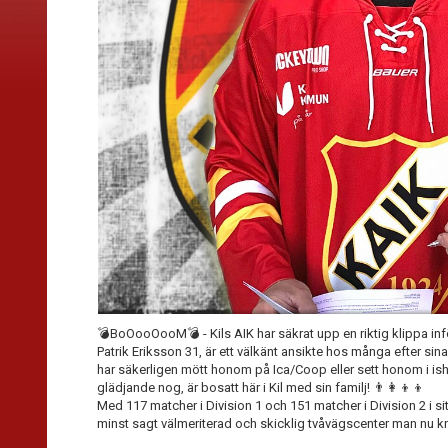
💣BoOooOooM💣 - Kils AIK har säkrat upp en riktig klippa 
Patrik Eriksson 31, är ett välkänt ansikte hos många efter sina
har säkerligen mött honom på Ica/Coop eller sett honom i i
glädjande nog, är bosatt här i Kil med sin familj! 👨‍👩‍👦‍👦
Med 117 matcher i Division 1 och 151 matcher i Division 2 i sit
minst sagt välmeriterad och skicklig tvåvägscenter man nu knut