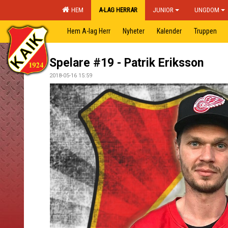
HEM
A-LAG HERRAR
JUNIOR
UNGDOM
Hem A-lag Herr
Nyheter
Kalender
Truppen
Spelare #19 - Patrik Eriksson
2018-05-16 15:59