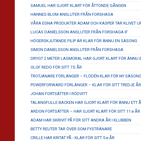
SAMUEL HAR GJORT KLART FÖR ÅTTONDE GÅNGEN
HANNES BLOM ANSLUTER FRÅN FORSHAGA
VÅRA EGNA PRODUKTER ADAM OCH KASPER TAR KLIVET U
LUCAS DANIELSSON ANSLUTER FRÅN FORSHAGA IF
HÖGERSKJUTANDE FILIP ÄR KLAR FÖR ÄNNU EN SÄSONG
SIMON DANIELSSON ANSLUTER FRÅN FORSHAGA
DRYGT 2 METER LAGMORAL HAR GJORT KLART FÖR ÄNNU
OLOF REDO FÖR SITT 7:E ÅR
TROTJÄNARE FÖRLÄNGER – FLÖDÉN KLAR FÖR NY SÄSON
POWERFORWARD FÖRLÄNGER – KLAR FÖR SITT TREDJE ÅR
JOHAN FORTSÄTTER I RÖDVITT
TALANGFULLE BACKEN HAR GJORT KLART FÖR ÄNNU ETT ÅR
ARDON FORTSÄTTER – HAR GJORT KLART FÖR SITT 11:e ÅR
ADAM HAR SKRIVIT PÅ FÖR SITT ANDRA ÅR I KLUBBEN
BETTY REUTER TAR ÖVER SOM FYSTRÄNARE
CRILLE HAR KRITAT PÅ - KLAR FÖR SITT 5:e ÅR