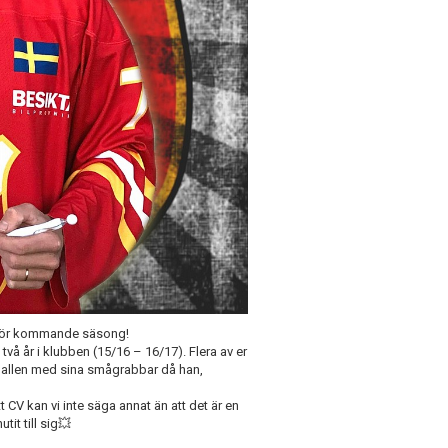
inför kommande säsong!
 två år i klubben (15/16 – 16/17). Flera av er
shallen med sina smågrabbar då han,
t CV kan vi inte säga annat än att det är en
it till sig💥