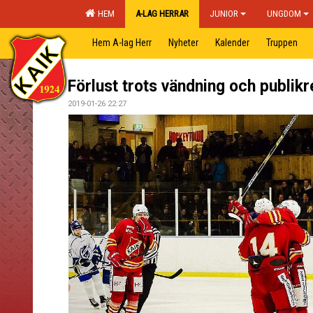
HEM
A-LAG HERRAR
JUNIOR
UNGDOM
Hem A-lag Herr
Nyheter
Kalender
Truppen
Förlust trots vändning och publikr
2019-01-26 22:27