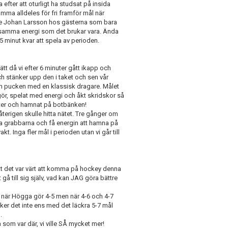
 efter att oturligt ha studsat på insida
mma alldeles för fri framför mål när
nde Johan Larsson hos gästerna som bara
lls samma energi som det brukar vara. Ända
5 minut kvar att spela av perioden.
tt då vi efter 6 minuter gått ikapp och
och stänker upp den i taket och sen vår
in pucken med en klassisk dragare. Målet
 gör, spelat med energi och åkt skridskor så
eter och hamnat på botbänken!
återigen skulle hitta nätet. Tre gånger om
a grabbarna och få energin att hamna på
kt. Inga fler mål i perioden utan vi går till
 att det var värt att komma på hockey denna
 gå till sig själv, vad kan JAG göra bättre
häng när Högga gör 4-5 men när 4-6 och 4-7
er det inte ens med det läckra 5-7 mål
.
a som var där, vi ville SÅ mycket mer!