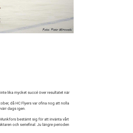
nte lika mycket succé över resultatet när
tober, då HC Flyers var ofina nog att nolla
värr dags igen.
unkfors bestämt sig för att invänta vårt
äktaren och seriefinal. Ju längre perioden