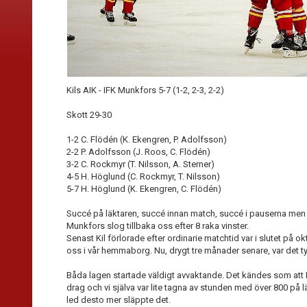
Kils AIK - IFK Munkfors 5-7 (1-2, 2-3, 2-2)
Skott 29-30
1-2 C. Flödén (K. Ekengren, P. Adolfsson)
2-2 P. Adolfsson (J. Roos, C. Flödén)
3-2 C. Rockmyr (T. Nilsson, A. Sterner)
4-5 H. Höglund (C. Rockmyr, T. Nilsson)
5-7 H. Höglund (K. Ekengren, C. Flödén)
Succé på läktaren, succé innan match, succé i pauserna men i
Munkfors slog tillbaka oss efter 8 raka vinster.
Senast Kil förlorade efter ordinarie matchtid var i slutet på ok
oss i vår hemmaborg. Nu, drygt tre månader senare, var det ty
Båda lagen startade väldigt avvaktande. Det kändes som att M
drag och vi själva var lite tagna av stunden med över 800 på l
led desto mer släppte det.