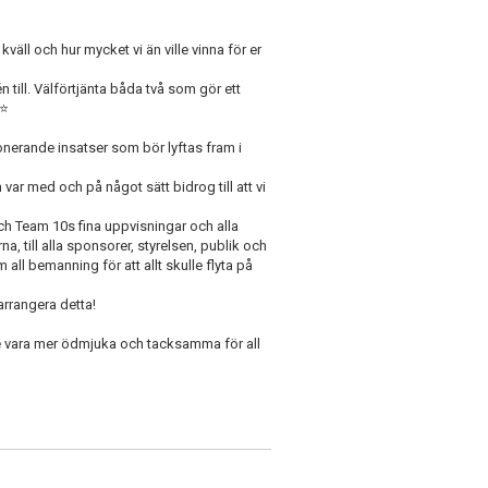
väll och hur mycket vi än ville vinna för er
till. Välförtjänta båda två som gör ett
⭐️
onerande insatser som bör lyftas fram i
om var med och på något sätt bidrog till att vi
h Team 10s fina uppvisningar och alla
, till alla sponsorer, styrelsen, publik och
all bemanning för att allt skulle flyta på
arrangera detta!
nte vara mer ödmjuka och tacksamma för all