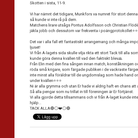
Skotten i sista, 11-9.
Vi har nämnt det tidigare, Munkfors va numret för stort denna k
så kunde vi inte rå på dem.
Matchens lirare utsågs Pontus Adolfsson och Christian Flödén 
jäkla jobb och dessutom var frekventa i poängprotokollet⭐️⭐️
Det var i alla fall ett fantastiskt arrangemang och många imp
ljuset!
Vi från A-lagets sida skulle vilja rikta ett stort Tack till alla s
kunde göra denna kvällen till vad den faktiskt blev🙏
Från Elin med den fina sången innan match, konståkningen oc
röda små krigare, som färgade publiken i de vackraste färgerna
inte minst alla föräldrar till de ungdomslag som hade hand om 
under kvällen⭐️⭐️⭐️
Ni är alla grymma och utan Er hade vi aldrig haft en chans att 
Så alla pengar som nu trillat in till föreningen är Er förtjänst.
Vi alla gjorde detta tillsammans och vi från A-laget kunde i
hjälp...
TACK ALLA🔴⚪️❤️⚪️🔴