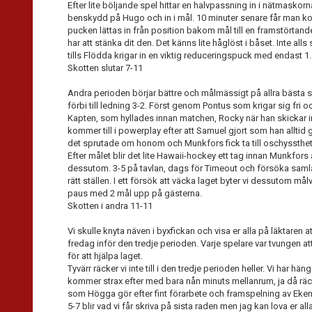
Efter lite böljande spel hittar en halvpassning in i nätmaskorna
benskydd på Hugo och in i mål. 10 minuter senare får man ko
pucken lättas in från position bakom mål till en framstörta
har att stänka dit den. Det känns lite håglöst i båset. Inte a
tills Flödda krigar in en viktig reduceringspuck med endast 1.
Skotten slutar 7-11
Andra perioden börjar bättre och målmässigt på allra bästa sä
förbi till ledning 3-2. Först genom Pontus som krigar sig fri 
Kapten, som hyllades innan matchen, Rocky när han skickar 
kommer till i powerplay efter att Samuel gjort som han alltid
det sprutade om honom och Munkfors fick ta till oschyssth
Efter målet blir det lite Hawaii-hockey ett tag innan Munkfors 
dessutom. 3-5 på tavlan, dags för Timeout och försöka saml
rätt ställen. I ett försök att väcka laget byter vi dessutom målva
paus med 2 mål upp på gästerna.
Skotten i andra 11-11
Vi skulle knyta näven i byxfickan och visa er alla på läktaren
fredag inför den tredje perioden. Varje spelare var tvungen att
för att hjälpa laget.
Tyvärr räcker vi inte till i den tredje perioden heller. Vi har 
kommer strax efter med bara nån minuts mellanrum, ja då räck
som Högga gör efter fint förarbete och framspelning av Eken
5-7 blir vad vi får skriva på sista raden men jag kan lova er all