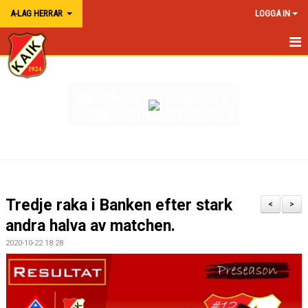
A-LAG HERRAR
LOGGA IN
HEM A-LAG HERR
NYHETER
KALENDER
TRUPPEN
MATCHER
Tredje raka i Banken efter stark
<
>
BILDGALLERI
andra halva av matchen.
2020-10-22 18:28
KONTAKT