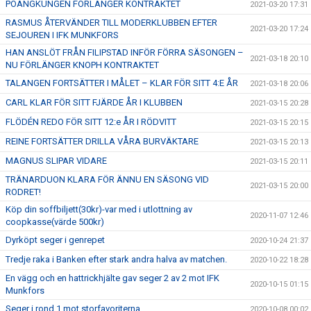
POÄNGKUNGEN FÖRLÄNGER KONTRAKTET
2021-03-20 17:31
RASMUS ÅTERVÄNDER TILL MODERKLUBBEN EFTER
2021-03-20 17:24
SEJOUREN I IFK MUNKFORS
HAN ANSLÖT FRÅN FILIPSTAD INFÖR FÖRRA SÄSONGEN –
2021-03-18 20:10
NU FÖRLÄNGER KNOPH KONTRAKTET
TALANGEN FORTSÄTTER I MÅLET – KLAR FÖR SITT 4:E ÅR
2021-03-18 20:06
CARL KLAR FÖR SITT FJÄRDE ÅR I KLUBBEN
2021-03-15 20:28
FLÖDÉN REDO FÖR SITT 12:e ÅR I RÖDVITT
2021-03-15 20:15
REINE FORTSÄTTER DRILLA VÅRA BURVÄKTARE
2021-03-15 20:13
MAGNUS SLIPAR VIDARE
2021-03-15 20:11
TRÄNARDUON KLARA FÖR ÄNNU EN SÄSONG VID
2021-03-15 20:00
RODRET!
Köp din soffbiljett(30kr)-var med i utlottning av
2020-11-07 12:46
coopkasse(värde 500kr)
Dyrköpt seger i genrepet
2020-10-24 21:37
Tredje raka i Banken efter stark andra halva av matchen.
2020-10-22 18:28
En vägg och en hattrickhjälte gav seger 2 av 2 mot IFK
2020-10-15 01:15
Munkfors
Seger i rond 1 mot storfavoriterna
2020-10-08 00:02