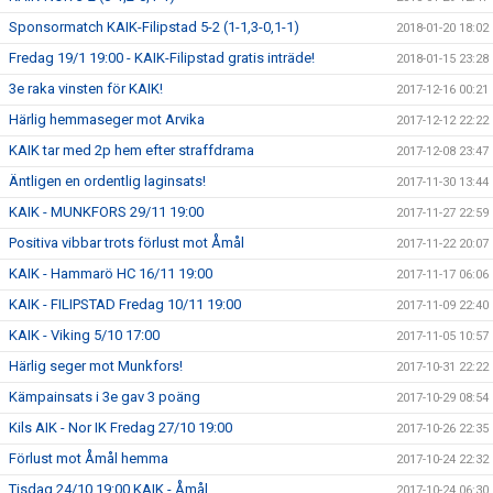
Sponsormatch KAIK-Filipstad 5-2 (1-1,3-0,1-1)
2018-01-20 18:02
Fredag 19/1 19:00 - KAIK-Filipstad gratis inträde!
2018-01-15 23:28
3e raka vinsten för KAIK!
2017-12-16 00:21
Härlig hemmaseger mot Arvika
2017-12-12 22:22
KAIK tar med 2p hem efter straffdrama
2017-12-08 23:47
Äntligen en ordentlig laginsats!
2017-11-30 13:44
KAIK - MUNKFORS 29/11 19:00
2017-11-27 22:59
Positiva vibbar trots förlust mot Åmål
2017-11-22 20:07
KAIK - Hammarö HC 16/11 19:00
2017-11-17 06:06
KAIK - FILIPSTAD Fredag 10/11 19:00
2017-11-09 22:40
KAIK - Viking 5/10 17:00
2017-11-05 10:57
Härlig seger mot Munkfors!
2017-10-31 22:22
Kämpainsats i 3e gav 3 poäng
2017-10-29 08:54
Kils AIK - Nor IK Fredag 27/10 19:00
2017-10-26 22:35
Förlust mot Åmål hemma
2017-10-24 22:32
Tisdag 24/10 19:00 KAIK - Åmål
2017-10-24 06:30