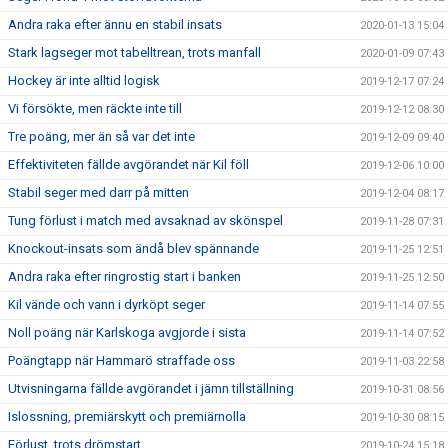
Andra raka efter ännu en stabil insats
2020-01-13 15:04
Stark lagseger mot tabelltrean, trots manfall
2020-01-09 07:43
Hockey är inte alltid logisk
2019-12-17 07:24
Vi försökte, men räckte inte till
2019-12-12 08:30
Tre poäng, mer än så var det inte
2019-12-09 09:40
Effektiviteten fällde avgörandet när Kil föll
2019-12-06 10:00
Stabil seger med darr på mitten
2019-12-04 08:17
Tung förlust i match med avsaknad av skönspel
2019-11-28 07:31
Knockout-insats som ändå blev spännande
2019-11-25 12:51
Andra raka efter ringrostig start i banken
2019-11-25 12:50
Kil vände och vann i dyrköpt seger
2019-11-14 07:55
Noll poäng när Karlskoga avgjorde i sista
2019-11-14 07:52
Poängtapp när Hammarö straffade oss
2019-11-03 22:58
Utvisningarna fällde avgörandet i jämn tillställning
2019-10-31 08:56
Islossning, premiärskytt och premiärnolla
2019-10-30 08:15
Förlust, trots drömstart
2019-10-24 15:18