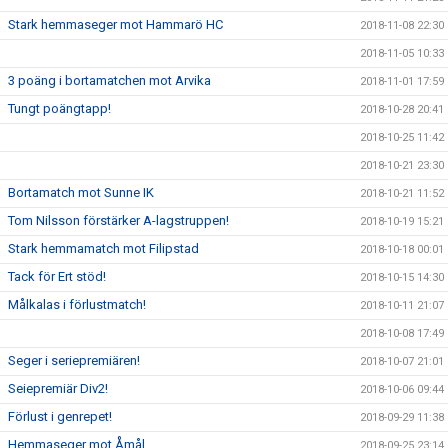
Stark hemmaseger mot Hammarö HC
2018-11-08 22:30
2018-11-05 10:33
3 poäng i bortamatchen mot Arvika
2018-11-01 17:59
Tungt poängtapp!
2018-10-28 20:41
2018-10-25 11:42
2018-10-21 23:30
Bortamatch mot Sunne IK
2018-10-21 11:52
Tom Nilsson förstärker A-lagstruppen!
2018-10-19 15:21
Stark hemmamatch mot Filipstad
2018-10-18 00:01
Tack för Ert stöd!
2018-10-15 14:30
Målkalas i förlustmatch!
2018-10-11 21:07
2018-10-08 17:49
Seger i seriepremiären!
2018-10-07 21:01
Seiepremiär Div2!
2018-10-06 09:44
Förlust i genrepet!
2018-09-29 11:38
Hemmaseger mot Åmål
2018-09-25 23:14