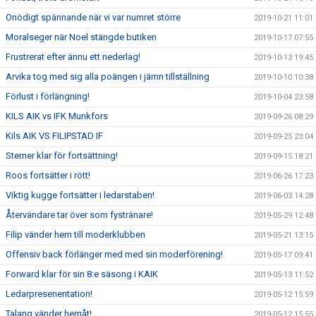
Onödigt spännande när vi var numret större
2019-10-21 11:01
Moralseger när Noel stängde butiken
2019-10-17 07:55
Frustrerat efter ännu ett nederlag!
2019-10-13 19:45
Arvika tog med sig alla poängen i jämn tillställning
2019-10-10 10:38
Förlust i förlängning!
2019-10-04 23:58
KILS AIK vs IFK Munkfors
2019-09-26 08:29
Kils AIK VS FILIPSTAD IF
2019-09-25 23:04
Sterner klar för fortsättning!
2019-09-15 18:21
Roos fortsätter i rött!
2019-06-26 17:23
Viktig kugge fortsätter i ledarstaben!
2019-06-03 14:28
Återvändare tar över som fystränare!
2019-05-29 12:48
Filip vänder hem till moderklubben
2019-05-21 13:15
Offensiv back förlänger med med sin moderförening!
2019-05-17 09:41
Forward klar för sin 8:e säsong i KAIK
2019-05-13 11:52
Ledarpresenentation!
2019-05-12 15:59
Talang vänder hemåt!
2019-05-12 15:55