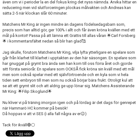
även om vi i perioder la en del fokus kring det nyss nämnda. Arvika hittar en
reducering men vid slutforceringen plockas målvakten och Andreas kan
sätta 2-5 när klockan slår 60 minuter.
Matchens Mr King är ingen mindre än dagens födelsedagsbarn som,
precis som han alltid gör, ger 100% i allt och får även kröna kvällen med ett
mål på kontot! Passa på att lämna ett Grattis till allas våran 🌟Carl Forsberg
🌟 i kommentarsfältet nedan så blir han glad🥰
Jag skulle, förutom Matchens Mr King, vilja lyfta ytterligare en spelare som
går från klarhet till klarhet i upptakten av den här säsongen. En spelare som
har gnuggat på grymt bra ända sen han kom till oss förra året och gjorde
sitt första seniorår. En spelare som OCKSÅ fick kröna sin kväll med ett mål
men som också spelar med ett självförtroende och en kyla som vi hela
tiden sett embryon till men som nu också börjar bära frukt. Otroligt kul att
se att ett grymt slit och att aldrig ge upp lönar sig. Matchens Assisterande
Mr King: 🌟Filip Skoglund🌟
Nu kliver vi på träning imorgon igen och på lördag är det dags för genrepet
när Hammarö HC kommer på besök!
Då hoppas vi att vi SES (i alla fall några av er😉)
Tack för ikväll🔴⚪️