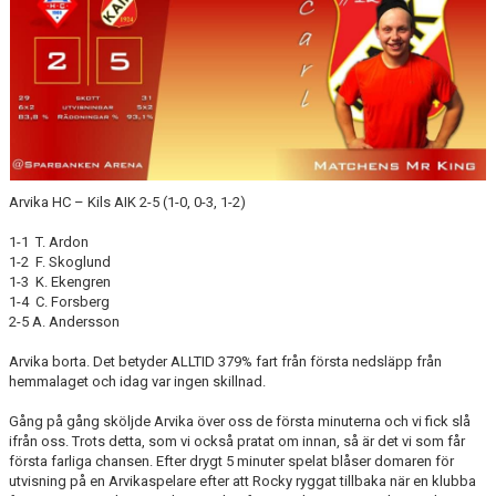
Arvika HC – Kils AIK 2-5 (1-0, 0-3, 1-2)
1-1 T. Ardon
1-2 F. Skoglund
1-3 K. Ekengren
1-4 C. Forsberg
2-5 A. Andersson
Arvika borta. Det betyder ALLTID 379% fart från första nedsläpp från
hemmalaget och idag var ingen skillnad.
Gång på gång sköljde Arvika över oss de första minuterna och vi fick slå
ifrån oss. Trots detta, som vi också pratat om innan, så är det vi som får
första farliga chansen. Efter drygt 5 minuter spelat blåser domaren för
utvisning på en Arvikaspelare efter att Rocky ryggat tillbaka när en klubba