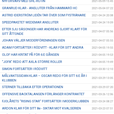
NYFÖRVÄRV MED SHL-RUTIN
2021-05-09 15:45
GRANRUD KLAR - ANSLUTER FRÅN HAMMARÖ HC
2021-05-04 07:22
ASTRID IDERSTRÖM LIDÉN TAR ÖVER SOM FYSTRÄNARE
2021-04-24 20:08
SPEEDPAKETET WEDEMAR ANSLUTER
2021-04-24 19:09
EFTER SJU SÄSONGER HAR ANDREAS GJORT KLART FÖR
2021-04-07 05:56
SITT ÅTTONDE
JOHAN VÄLJER MODERFÖRENINGEN IGEN
2021-04-07 05:55
ADAM FORTSÄTTER I RÖDVITT - KLAR FÖR SITT ANDRA
2021-04-05 19:55
OLOF HAR KRITAT PÅ FÖR 6:E GÅNGEN
2021-04-05 19:53
”JOFA” REDO ATT AXLA STÖRRE ROLLER
2021-04-05 19:49
SIMON FORTSÄTTER I RÖDVITT
2021-03-30 12:10
MÅLVAKTSSIDAN KLAR – OSCAR REDO FÖR SITT 6:E ÅR I
2021-03-29 13:05
KLUBBEN
STERNER TILLBAKA EFTER OPERATIONEN
2021-03-29 07:20
OFFENSIVE BACKTALANGEN FÖRLÄNGER KONTRAKTET
2021-03-26 12:06
FJOLÅRETS ”RISING STAR” FORTSÄTTER I MODERKLUBBEN
2021-03-24 08:27
ARDON KLAR FÖR SITT 8e - SIKTAR MOT KVALSERIEN
2021-03-23 07:51