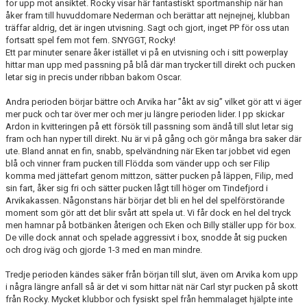
for upp mot ansiktet. Rocky visar här fantastiskt sportmanship när han
åker fram till huvuddomare Nederman och berättar att nejnejnej, klubban
träffar aldrig, det är ingen utvisning. Sagt och gjort, inget PP för oss utan
fortsatt spel fem mot fem. SNYGGT, Rocky!
Ett par minuter senare åker istället vi på en utvisning och i sitt powerplay
hittar man upp med passning på blå där man trycker till direkt och pucken
letar sig in precis under ribban bakom Oscar.
Andra perioden börjar bättre och Arvika har ”åkt av sig” vilket gör att vi äger
mer puck och tar över mer och mer ju längre perioden lider. I pp skickar
Ardon in kvitteringen på ett försök till passning som ändå till slut letar sig
fram och han nyper till direkt. Nu är vi på gång och gör många bra saker där
ute. Bland annat en fin, snabb, spelvändning när Eken tar jobbet vid egen
blå och vinner fram pucken till Flödda som vänder upp och ser Filip
komma med jättefart genom mittzon, sätter pucken på läppen, Filip, med
sin fart, åker sig fri och sätter pucken lågt till höger om Tindefjord i
Arvikakassen. Någonstans här börjar det bli en hel del spelförstörande
moment som gör att det blir svårt att spela ut. Vi får dock en hel del tryck
men hamnar på botbänken återigen och Eken och Billy ställer upp för box.
De ville dock annat och spelade aggressivt i box, snodde åt sig pucken
och drog iväg och gjorde 1-3 med en man mindre.
Tredje perioden kändes säker från början till slut, även om Arvika kom upp
i några längre anfall så är det vi som hittar nät när Carl styr pucken på skott
från Rocky. Mycket klubbor och fysiskt spel från hemmalaget hjälpte inte