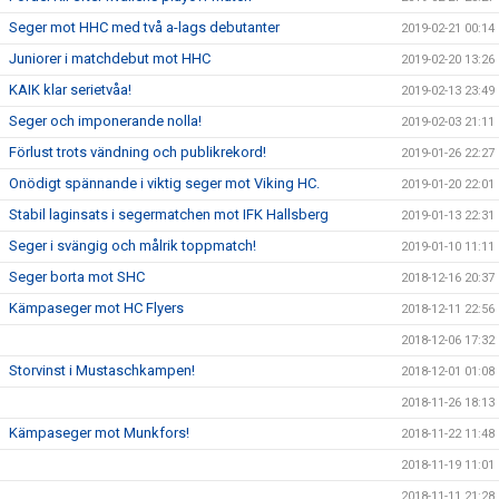
Seger mot HHC med två a-lags debutanter
2019-02-21 00:14
Juniorer i matchdebut mot HHC
2019-02-20 13:26
KAIK klar serietvåa!
2019-02-13 23:49
Seger och imponerande nolla!
2019-02-03 21:11
Förlust trots vändning och publikrekord!
2019-01-26 22:27
Onödigt spännande i viktig seger mot Viking HC.
2019-01-20 22:01
Stabil laginsats i segermatchen mot IFK Hallsberg
2019-01-13 22:31
Seger i svängig och målrik toppmatch!
2019-01-10 11:11
Seger borta mot SHC
2018-12-16 20:37
Kämpaseger mot HC Flyers
2018-12-11 22:56
2018-12-06 17:32
Storvinst i Mustaschkampen!
2018-12-01 01:08
2018-11-26 18:13
Kämpaseger mot Munkfors!
2018-11-22 11:48
2018-11-19 11:01
2018-11-11 21:28