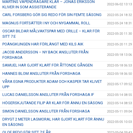
MARTINS VAPENDRAGARE KLAR – JONAS ERIKSSON
2022-06-02 13:13
KLIVER IN SOM ASSISTERANDE
CARL FORSBERG GÖR SIG REDO FÖR SIN FEMTE SÄSONG
2022-05-24 18:32
MAGNUS FORTSÄTTER I NY OCH NYGAMMAL ROLL
2022-05-24 18:31
OSCAR BILDAR MÅLVAKTSPAR MED CRILLE – KLAR FÖR
2022-05-20 11:30
SITT 7:E
POÄNGKUNGEN HAR FÖRLÄNGT MED KILS AIK
2022-05-20 11:29
JACOB ANDERSSON – NY BACK ANSLUTER FRÅN
2022-05-18 13:06
FORSHAGA
SAMUEL HAR GJORT KLART FÖR ÅTTONDE GÅNGEN
2022-05-18 06:53
HANNES BLOM ANSLUTER FRÅN FORSHAGA
2022-05-18 06:50
VÅRA EGNA PRODUKTER ADAM OCH KASPER TAR KLIVET
2022-05-17 09:52
UPP
LUCAS DANIELSSON ANSLUTER FRÅN FORSHAGA IF
2022-05-14 08:55
HÖGERSKJUTANDE FILIP ÄR KLAR FÖR ÄNNU EN SÄSONG
2022-05-14 08:53
SIMON DANIELSSON ANSLUTER FRÅN FORSHAGA
2022-05-11 09:04
DRYGT 2 METER LAGMORAL HAR GJORT KLART FÖR ÄNNU
2022-05-05 10:03
EN SÄSONG
OLOF REDO FÖR SITT 7:E ÅR
2022-05-04 09:43