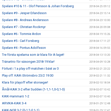
Spelare #10 & 11 - Olof Persson & Johan Forsberg
2018-04-25 09:12
Spelare #9 - Jesper Erlandsson
2018-04-23 15:14
Spelare #8 - Andreas Andersson
2018-04-23 10:00
Spelare #7 - Christian Rockmyr
2018-04-20 09:08
Spelare #6 - Tommie Ardon
2018-04-19 15:26
Spelare #5 - Carl Forsberg
2018-04-17 11:27
Spelare #4 - Pontus Adolfsson
2018-04-16 09:55
Tre första spelarna som är klara för A-laget!
2018-04-13 13:20
Tränartrio för säsongen 2018-19 klar!
2018-04-09 10:28
Förlust i 1:a play off-matchen i bäst av 3
2018-02-21 23:22
Play off: KAIK-Strömsbro 23/2 19:00
2018-02-21 11:32
Klara för playoff efter storseger!
2018-02-10 18:04
Åmål-KAIK 3-2 efter Sudden (1-1,1-1,0-0,1-0)
2018-02-07 10:42
KAIK-Hammarö 1-2
2018-02-07 10:40
ARVIKA-KAIK 3-4
2018-01-29 12:48
KAIK-NOR 3-2 (0-1,2-0,1-1)
2018-01-29 12:47