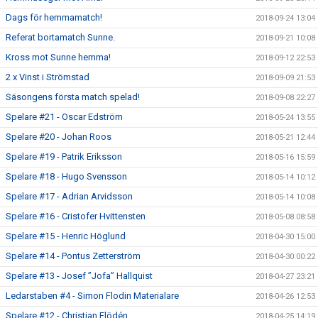
Dags för hemmamatch!
2018-09-24 13:04
Referat bortamatch Sunne.
2018-09-21 10:08
Kross mot Sunne hemma!
2018-09-12 22:53
2 x Vinst i Strömstad
2018-09-09 21:53
Säsongens första match spelad!
2018-09-08 22:27
Spelare #21 - Oscar Edström
2018-05-24 13:55
Spelare #20 - Johan Roos
2018-05-21 12:44
Spelare #19 - Patrik Eriksson
2018-05-16 15:59
Spelare #18 - Hugo Svensson
2018-05-14 10:12
Spelare #17 - Adrian Arvidsson
2018-05-14 10:08
Spelare #16 - Cristofer Hvittensten
2018-05-08 08:58
Spelare #15 - Henric Höglund
2018-04-30 15:00
Spelare #14 - Pontus Zetterström
2018-04-30 00:22
Spelare #13 - Josef ”Jofa” Hallquist
2018-04-27 23:21
Ledarstaben #4 - Simon Flodin Materialare
2018-04-26 12:53
Spelare #12 - Christian Flödén
2018-04-25 14:19