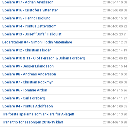
Spelare #17 - Adrian Arvidsson
2018-05-14 10:08
Spelare #16 - Cristofer Hvittensten
2018-05-08 08:58
Spelare #15 - Henric Höglund
2018-04-30 15:00
Spelare #14 - Pontus Zetterström
2018-04-30 00:22
Spelare #13 - Josef ”Jofa” Hallquist
2018-04-27 23:21
Ledarstaben #4 - Simon Flodin Materialare
2018-04-26 12:53
Spelare #12 - Christian Flödén
2018-04-25 14:19
Spelare #10 & 11 - Olof Persson & Johan Forsberg
2018-04-25 09:12
Spelare #9 - Jesper Erlandsson
2018-04-23 15:14
Spelare #8 - Andreas Andersson
2018-04-23 10:00
Spelare #7 - Christian Rockmyr
2018-04-20 09:08
Spelare #6 - Tommie Ardon
2018-04-19 15:26
Spelare #5 - Carl Forsberg
2018-04-17 11:27
Spelare #4 - Pontus Adolfsson
2018-04-16 09:55
Tre första spelarna som är klara för A-laget!
2018-04-13 13:20
Tränartrio för säsongen 2018-19 klar!
2018-04-09 10:28