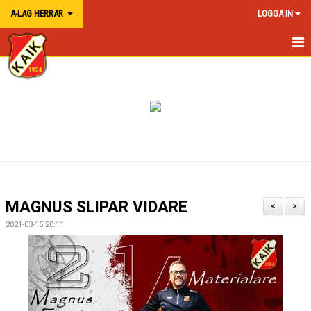
A-LAG HERRAR
LOGGA IN
HEM A-LAG HERR
NYHETER
KALENDER
TRUPPEN
MATCHER
MAGNUS SLIPAR VIDARE
<
>
BILDGALLERI
2021-03-15 20:11
KONTAKT