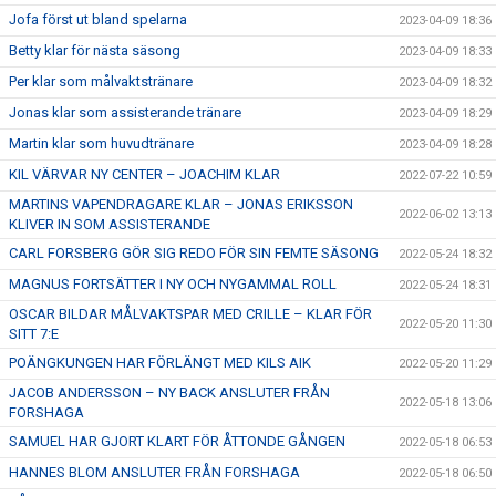
Jofa först ut bland spelarna
2023-04-09 18:36
Betty klar för nästa säsong
2023-04-09 18:33
Per klar som målvaktstränare
2023-04-09 18:32
Jonas klar som assisterande tränare
2023-04-09 18:29
Martin klar som huvudtränare
2023-04-09 18:28
KIL VÄRVAR NY CENTER – JOACHIM KLAR
2022-07-22 10:59
MARTINS VAPENDRAGARE KLAR – JONAS ERIKSSON
2022-06-02 13:13
KLIVER IN SOM ASSISTERANDE
CARL FORSBERG GÖR SIG REDO FÖR SIN FEMTE SÄSONG
2022-05-24 18:32
MAGNUS FORTSÄTTER I NY OCH NYGAMMAL ROLL
2022-05-24 18:31
OSCAR BILDAR MÅLVAKTSPAR MED CRILLE – KLAR FÖR
2022-05-20 11:30
SITT 7:E
POÄNGKUNGEN HAR FÖRLÄNGT MED KILS AIK
2022-05-20 11:29
JACOB ANDERSSON – NY BACK ANSLUTER FRÅN
2022-05-18 13:06
FORSHAGA
SAMUEL HAR GJORT KLART FÖR ÅTTONDE GÅNGEN
2022-05-18 06:53
HANNES BLOM ANSLUTER FRÅN FORSHAGA
2022-05-18 06:50