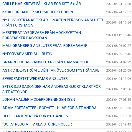
CRILLE HAR KRITAT PÅ - KLAR FÖR SITT 5:e ÅR
2022-04-24 17:58
KYRK FÖRLÄNGER MED MODERKLUBBEN
2022-04-24 17:57
NY HUVUDTRÄNARE KLAR – MARTIN PERSSON ANSLUTER
2022-04-24 17:54
FRÅN FORSHAGA
MERITERAT NYFÖRVÄRV FRÅN HOCKEYETTAN
2021-09-19 15:46
FÖRSTÄRKER BACKSIDAN
MALI-GRANBERG ANSLUTER FRÅN FORSHAGA IF
2021-08-26 07:27
NYFÖRVÄRV MED SHL-RUTIN
2021-05-09 15:45
GRANRUD KLAR - ANSLUTER FRÅN HAMMARÖ HC
2021-05-04 07:22
ASTRID IDERSTRÖM LIDÉN TAR ÖVER SOM FYSTRÄNARE
2021-04-24 20:08
SPEEDPAKETET WEDEMAR ANSLUTER
2021-04-24 19:09
EFTER SJU SÄSONGER HAR ANDREAS GJORT KLART FÖR
2021-04-07 05:56
SITT ÅTTONDE
JOHAN VÄLJER MODERFÖRENINGEN IGEN
2021-04-07 05:55
ADAM FORTSÄTTER I RÖDVITT - KLAR FÖR SITT ANDRA
2021-04-05 19:55
OLOF HAR KRITAT PÅ FÖR 6:E GÅNGEN
2021-04-05 19:53
”JOFA” REDO ATT AXLA STÖRRE ROLLER
2021-04-05 19:49