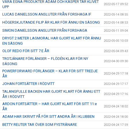
VÅRA EGNA PRODUKTER ADAM OCH KASPER TAR KLIVET
2022-05-17 09:52
UPP
LUCAS DANIELSSON ANSLUTER FRÅN FORSHAGA IF
2022-05-14 08:55
HÖGERSKJUTANDE FILIP ÄR KLAR FÖR ÄNNU EN SÄSONG
2022-05-14 08:53
SIMON DANIELSSON ANSLUTER FRÅN FORSHAGA
2022-05-11 09:04
DRYGT 2 METER LAGMORAL HAR GJORT KLART FÖR ÄNNU
2022-05-05 10:03
EN SÄSONG
OLOF REDO FÖR SITT 7:E ÅR
2022-05-04 09:43
TROTJÄNARE FÖRLÄNGER – FLÖDÉN KLAR FÖR NY
2022-04-30 09:30
SÄSONG
POWERFORWARD FÖRLÄNGER – KLAR FÖR SITT TREDJE
2022-04-29 17:18
ÅR
JOHAN FORTSÄTTER I RÖDVITT
2022-04-29 17:17
TALANGFULLE BACKEN HAR GJORT KLART FÖR ÄNNU ETT
2022-04-29 17:16
ÅR I RÖDVITT
ARDON FORTSÄTTER – HAR GJORT KLART FÖR SITT 11:e
2022-04-24 18:02
ÅR
ADAM HAR SKRIVIT PÅ FÖR SITT ANDRA ÅR I KLUBBEN
2022-04-24 18:00
BETTY REUTER TAR ÖVER SOM FYSTRÄNARE
2022-04-24 17:59