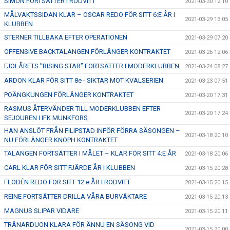
SIMON FORTSÄTTER I RÖDVITT
2021-03-30 12:10
MÅLVAKTSSIDAN KLAR – OSCAR REDO FÖR SITT 6:E ÅR I
2021-03-29 13:05
KLUBBEN
STERNER TILLBAKA EFTER OPERATIONEN
2021-03-29 07:20
OFFENSIVE BACKTALANGEN FÖRLÄNGER KONTRAKTET
2021-03-26 12:06
FJOLÅRETS ”RISING STAR” FORTSÄTTER I MODERKLUBBEN
2021-03-24 08:27
ARDON KLAR FÖR SITT 8e - SIKTAR MOT KVALSERIEN
2021-03-23 07:51
POÄNGKUNGEN FÖRLÄNGER KONTRAKTET
2021-03-20 17:31
RASMUS ÅTERVÄNDER TILL MODERKLUBBEN EFTER
2021-03-20 17:24
SEJOUREN I IFK MUNKFORS
HAN ANSLÖT FRÅN FILIPSTAD INFÖR FÖRRA SÄSONGEN –
2021-03-18 20:10
NU FÖRLÄNGER KNOPH KONTRAKTET
TALANGEN FORTSÄTTER I MÅLET – KLAR FÖR SITT 4:E ÅR
2021-03-18 20:06
CARL KLAR FÖR SITT FJÄRDE ÅR I KLUBBEN
2021-03-15 20:28
FLÖDÉN REDO FÖR SITT 12:e ÅR I RÖDVITT
2021-03-15 20:15
REINE FORTSÄTTER DRILLA VÅRA BURVÄKTARE
2021-03-15 20:13
MAGNUS SLIPAR VIDARE
2021-03-15 20:11
TRÄNARDUON KLARA FÖR ÄNNU EN SÄSONG VID
2021-03-15 20:00