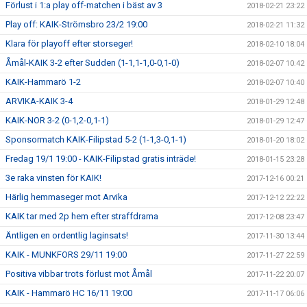
Förlust i 1:a play off-matchen i bäst av 3
2018-02-21 23:22
Play off: KAIK-Strömsbro 23/2 19:00
2018-02-21 11:32
Klara för playoff efter storseger!
2018-02-10 18:04
Åmål-KAIK 3-2 efter Sudden (1-1,1-1,0-0,1-0)
2018-02-07 10:42
KAIK-Hammarö 1-2
2018-02-07 10:40
ARVIKA-KAIK 3-4
2018-01-29 12:48
KAIK-NOR 3-2 (0-1,2-0,1-1)
2018-01-29 12:47
Sponsormatch KAIK-Filipstad 5-2 (1-1,3-0,1-1)
2018-01-20 18:02
Fredag 19/1 19:00 - KAIK-Filipstad gratis inträde!
2018-01-15 23:28
3e raka vinsten för KAIK!
2017-12-16 00:21
Härlig hemmaseger mot Arvika
2017-12-12 22:22
KAIK tar med 2p hem efter straffdrama
2017-12-08 23:47
Äntligen en ordentlig laginsats!
2017-11-30 13:44
KAIK - MUNKFORS 29/11 19:00
2017-11-27 22:59
Positiva vibbar trots förlust mot Åmål
2017-11-22 20:07
KAIK - Hammarö HC 16/11 19:00
2017-11-17 06:06