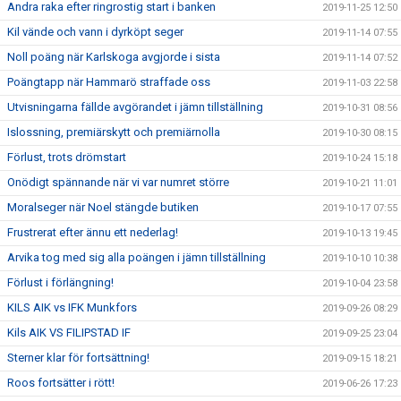
Andra raka efter ringrostig start i banken
2019-11-25 12:50
Kil vände och vann i dyrköpt seger
2019-11-14 07:55
Noll poäng när Karlskoga avgjorde i sista
2019-11-14 07:52
Poängtapp när Hammarö straffade oss
2019-11-03 22:58
Utvisningarna fällde avgörandet i jämn tillställning
2019-10-31 08:56
Islossning, premiärskytt och premiärnolla
2019-10-30 08:15
Förlust, trots drömstart
2019-10-24 15:18
Onödigt spännande när vi var numret större
2019-10-21 11:01
Moralseger när Noel stängde butiken
2019-10-17 07:55
Frustrerat efter ännu ett nederlag!
2019-10-13 19:45
Arvika tog med sig alla poängen i jämn tillställning
2019-10-10 10:38
Förlust i förlängning!
2019-10-04 23:58
KILS AIK vs IFK Munkfors
2019-09-26 08:29
Kils AIK VS FILIPSTAD IF
2019-09-25 23:04
Sterner klar för fortsättning!
2019-09-15 18:21
Roos fortsätter i rött!
2019-06-26 17:23