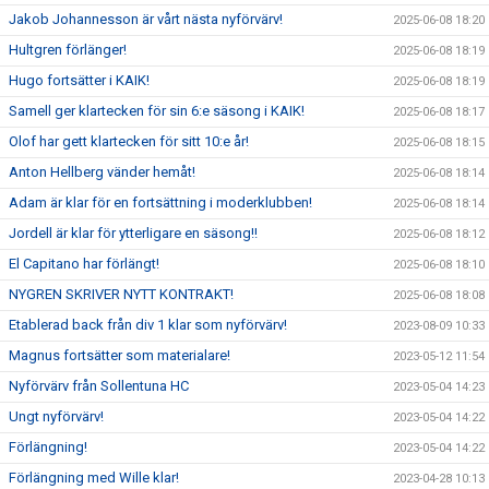
Jakob Johannesson är vårt nästa nyförvärv!
2025-06-08 18:20
Hultgren förlänger!
2025-06-08 18:19
Hugo fortsätter i KAIK!
2025-06-08 18:19
Samell ger klartecken för sin 6:e säsong i KAIK!
2025-06-08 18:17
Olof har gett klartecken för sitt 10:e år!
2025-06-08 18:15
Anton Hellberg vänder hemåt!
2025-06-08 18:14
Adam är klar för en fortsättning i moderklubben!
2025-06-08 18:14
Jordell är klar för ytterligare en säsong!!
2025-06-08 18:12
El Capitano har förlängt!
2025-06-08 18:10
NYGREN SKRIVER NYTT KONTRAKT!
2025-06-08 18:08
Etablerad back från div 1 klar som nyförvärv!
2023-08-09 10:33
Magnus fortsätter som materialare!
2023-05-12 11:54
Nyförvärv från Sollentuna HC
2023-05-04 14:23
Ungt nyförvärv!
2023-05-04 14:22
Förlängning!
2023-05-04 14:22
Förlängning med Wille klar!
2023-04-28 10:13