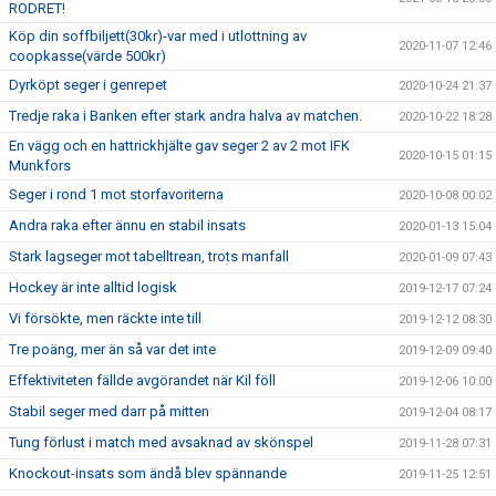
RODRET!
Köp din soffbiljett(30kr)-var med i utlottning av
2020-11-07 12:46
coopkasse(värde 500kr)
Dyrköpt seger i genrepet
2020-10-24 21:37
Tredje raka i Banken efter stark andra halva av matchen.
2020-10-22 18:28
En vägg och en hattrickhjälte gav seger 2 av 2 mot IFK
2020-10-15 01:15
Munkfors
Seger i rond 1 mot storfavoriterna
2020-10-08 00:02
Andra raka efter ännu en stabil insats
2020-01-13 15:04
Stark lagseger mot tabelltrean, trots manfall
2020-01-09 07:43
Hockey är inte alltid logisk
2019-12-17 07:24
Vi försökte, men räckte inte till
2019-12-12 08:30
Tre poäng, mer än så var det inte
2019-12-09 09:40
Effektiviteten fällde avgörandet när Kil föll
2019-12-06 10:00
Stabil seger med darr på mitten
2019-12-04 08:17
Tung förlust i match med avsaknad av skönspel
2019-11-28 07:31
Knockout-insats som ändå blev spännande
2019-11-25 12:51