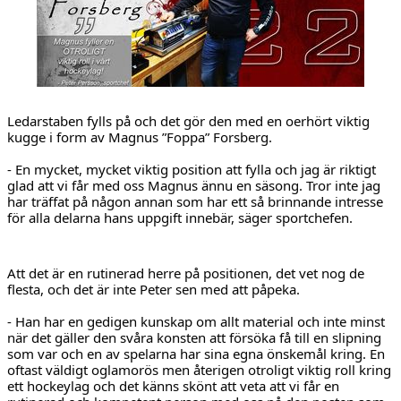
Ledarstaben fylls på och det gör den med en oerhört viktig 
kugge i form av Magnus ”Foppa” Forsberg.
- En mycket, mycket viktig position att fylla och jag är riktigt 
glad att vi får med oss Magnus ännu en säsong. Tror inte jag 
har träffat på någon annan som har ett så brinnande intresse 
för alla delarna hans uppgift innebär, säger sportchefen.
Att det är en rutinerad herre på positionen, det vet nog de 
flesta, och det är inte Peter sen med att påpeka.
- Han har en gedigen kunskap om allt material och inte minst 
när det gäller den svåra konsten att försöka få till en slipning 
som var och en av spelarna har sina egna önskemål kring. En 
oftast väldigt oglamorös men återigen otroligt viktig roll kring 
ett hockeylag och det känns skönt att veta att vi får en 