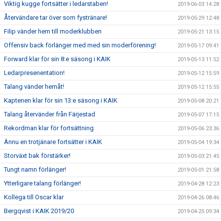
Viktig kugge fortsätter i ledarstaben!
2019-06-03 14:28
Återvändare tar över som fystränare!
2019-05-29 12:48
Filip vänder hem till moderklubben
2019-05-21 13:15
Offensiv back förlänger med med sin moderförening!
2019-05-17 09:41
Forward klar för sin 8:e säsong i KAIK
2019-05-13 11:52
Ledarpresenentation!
2019-05-12 15:59
Talang vänder hemåt!
2019-05-12 15:55
Kaptenen klar för sin 13:e säsong i KAIK
2019-05-08 20:21
Talang återvänder från Färjestad
2019-05-07 17:15
Rekordman klar för fortsättning
2019-05-06 23:36
Ännu en trotjänare fortsätter i KAIK
2019-05-04 19:34
Storväxt bak förstärker!
2019-05-03 21:45
Tungt namn förlänger!
2019-05-01 21:58
Ytterligare talang förlänger!
2019-04-28 12:23
Kollega till Oscar klar
2019-04-26 08:46
Bergqvist i KAIK 2019/20
2019-04-25 09:34