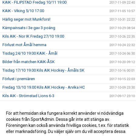
KAIK - FILIPSTAD Fredag 10/11 19:00
2017-11-09 22:40
KAIK - Viking 5/10 17:00
2017-11-05 10:57
Härlig seger mot Munkfors!
2017-10-31 22:22
Kämpainsats i 3e gav 3 poäng
2017-10-29 08:54
Kils AIK - Nor IK Fredag 27/10 19:00
2017-10-26 22:35
Förlust mot Åmål hemma
2017-10-24 22:32
Tisdag 24/10 19:00 KAIK - Åmål
2017-10-24 06:30
Bilder från matchen KAIK-ÅSK
2017-10-20 09:12
Tisdag 17/10 19.00 Kils AIK Hockey - Åmåls SK
2017-10-16 00:01
Förlust i premiären
2017-10-15 22:03
Fredag 13/10 19.00 Kils AIK Hockey - Arvika HC
2017-10-09 23:30
Kils AIK - Strömstad Lions 6-3
2017-09-17 23:10
A-LAG HERR: KAIK - LIONS HC 16/9 12:00
2017-09-12 09:00
Kils AIK vs Sunne IK : 8-2
För att hemsidan ska fungera korrekt använder vi nödvändiga
2017-09-11 13:57
cookies från SportAdmin. Dessa går inte att stänga av.
Match mot Sunne IK 10/9 kl 17:00 Välkomna!
2017-09-07 23:03
Föreningen kan också använda frivilliga cookies, t.ex. för statistik
eller marknadsföring. Du väljer själv om du vill acceptera dessa.