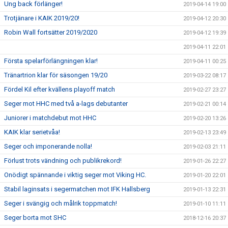
Ung back förlänger!
2019-04-14 19:00
Trotjänare i KAIK 2019/20!
2019-04-12 20:30
Robin Wall fortsätter 2019/2020
2019-04-12 19:39
2019-04-11 22:01
Första spelarförlängningen klar!
2019-04-11 00:25
Tränartrion klar för säsongen 19/20
2019-03-22 08:17
Fördel Kil efter kvällens playoff match
2019-02-27 23:27
Seger mot HHC med två a-lags debutanter
2019-02-21 00:14
Juniorer i matchdebut mot HHC
2019-02-20 13:26
KAIK klar serietvåa!
2019-02-13 23:49
Seger och imponerande nolla!
2019-02-03 21:11
Förlust trots vändning och publikrekord!
2019-01-26 22:27
Onödigt spännande i viktig seger mot Viking HC.
2019-01-20 22:01
Stabil laginsats i segermatchen mot IFK Hallsberg
2019-01-13 22:31
Seger i svängig och målrik toppmatch!
2019-01-10 11:11
Seger borta mot SHC
2018-12-16 20:37