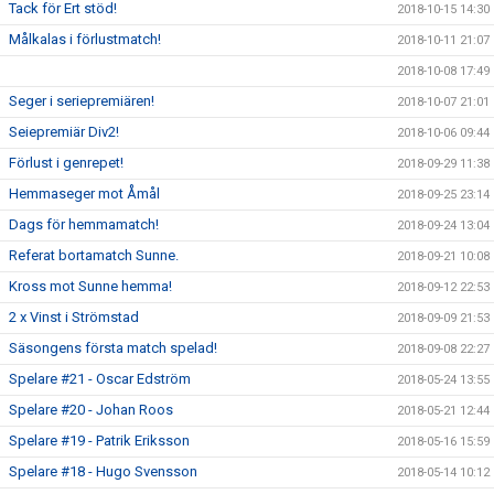
Tack för Ert stöd!
2018-10-15 14:30
Målkalas i förlustmatch!
2018-10-11 21:07
2018-10-08 17:49
Seger i seriepremiären!
2018-10-07 21:01
Seiepremiär Div2!
2018-10-06 09:44
Förlust i genrepet!
2018-09-29 11:38
Hemmaseger mot Åmål
2018-09-25 23:14
Dags för hemmamatch!
2018-09-24 13:04
Referat bortamatch Sunne.
2018-09-21 10:08
Kross mot Sunne hemma!
2018-09-12 22:53
2 x Vinst i Strömstad
2018-09-09 21:53
Säsongens första match spelad!
2018-09-08 22:27
Spelare #21 - Oscar Edström
2018-05-24 13:55
Spelare #20 - Johan Roos
2018-05-21 12:44
Spelare #19 - Patrik Eriksson
2018-05-16 15:59
Spelare #18 - Hugo Svensson
2018-05-14 10:12