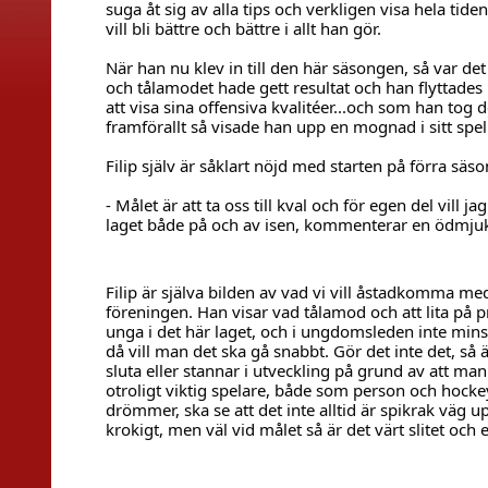
suga åt sig av alla tips och verkligen visa hela tiden,
vill bli bättre och bättre i allt han gör.
När han nu klev in till den här säsongen, så var det 
och tålamodet hade gett resultat och han flyttades 
att visa sina offensiva kvalitéer...och som han tog 
framförallt så visade han upp en mognad i sitt spel 
Filip själv är såklart nöjd med starten på förra sä
- Målet är att ta oss till kval och för egen del vill j
laget både på och av isen, kommenterar en ödmjuk 
Filip är själva bilden av vad vi vill åstadkomma med
föreningen. Han visar vad tålamod och att lita på 
unga i det här laget, och i ungdomsleden inte mins
då vill man det ska gå snabbt. Gör det inte det, så ä
sluta eller stannar i utveckling på grund av att man 
otroligt viktig spelare, både som person och hockey
drömmer, ska se att det inte alltid är spikrak väg up
krokigt, men väl vid målet så är det värt slitet och