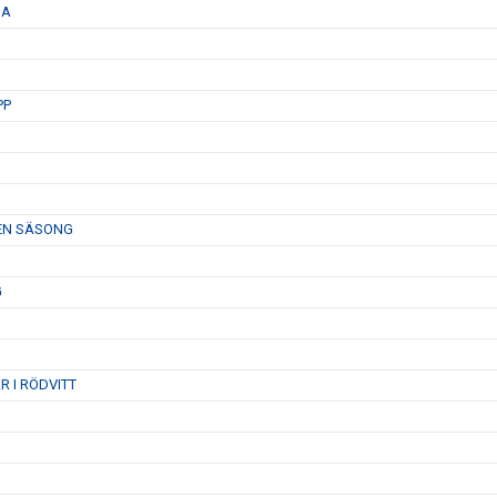
GA
PP
 EN SÄSONG
G
 I RÖDVITT