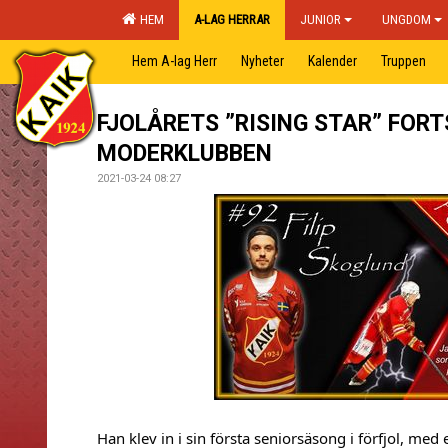
HEM
A-LAG HERRAR
JUNIOR
UNGDOM
Hem A-lag Herr
Nyheter
Kalender
Truppen
FJOLÅRETS ”RISING STAR” FORT
MODERKLUBBEN
2021-03-24 08:27
Han klev in i sin första seniorsäsong i förfjol, med e