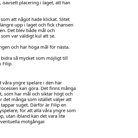
 oavsett placering i laget, att han 
som att något hade klickat. Slitet 
längre upp i laget och fick chansen 
den. Det blev både mål och 
som var väldigt kul att se.
songen och har höga mål för nästa.
ag bidra så mycket som möjligt till 
Filip.
 våra yngre spelare i den här 
processen kan göra. Det finns många 
t, som har mål och siktar högt och 
r det många som istället väljer att 
tappar suget. Därför är Filip en 
spelare, för att alla våra yngre som 
p, utan ibland kan det vara lite 
 eventuella motgångar.