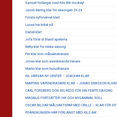
Samuel förlänger med Kils AIK Hockey!
Jacob Bering klar för säsongen 23-24
Första nyförvärvet klart
Lucas har kritat på
Daniel klar!
Jofa först ut bland spelarna
Betty klar för nästa säsong
Per klar som målvaktstränare
Jonas klar som assisterande tränare
Martin klar som huvudtränare
KIL VÄRVAR NY CENTER – JOACHIM KLAR
MARTINS VAPENDRAGARE KLAR – JONAS ERIKSSON KLIVE
CARL FORSBERG GÖR SIG REDO FÖR SIN FEMTE SÄSONG
MAGNUS FORTSÄTTER I NY OCH NYGAMMAL ROLL
OSCAR BILDAR MÅLVAKTSPAR MED CRILLE – KLAR FÖR SITT
POÄNGKUNGEN HAR FÖRLÄNGT MED KILS AIK