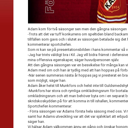
Adam kom för två säsonger sen men den gångna säsongen är ha
-Trots att det var tuff konkurrens om speltiden bland backar
tillfällen som gavs och i slutet av säsongen betalade sig det
kommenterar sportchefen.
Som ni kan se på presentationsbilden i hans kommentar så va
-Jag har trivts väldigt bra i Kil. Jag vill bidra främst i defens
mina offensiva egenskaper, säger huvudpersonen själv.
Att den gångna säsongen var en besvikelse för många kan vi i
Adam med om och han är tydlig med att han hoppas på förbätt
-När serien summeras nästa år hoppas jag vi presterat en bra
som möjligt, säger han.
Adam åker helst till Munkfors och helst inte till Guldsmedshyt
-Munkfors har stora och rymliga omklädningsrum för bortalag
omklädningsrum och att man behöver byta om i en separat 
skridskoskydden på för att komma in till ishallen, kommenter
Sportchefen kommenterar:
- Förra säsongen var Adams första hela säsong med oss. Vi t
samt hur Adams utveckling var att det var självklart att erbju
säger han.
Vi hälsar Adam välkommen ännu en gång och önskar honom 