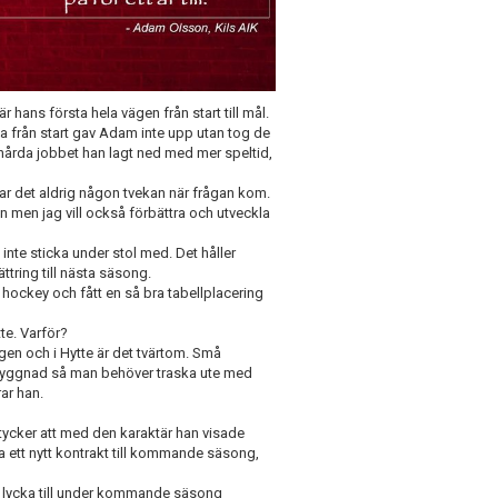
ns första hela vägen från start till mål.
na från start gav Adam inte upp utan tog de
 hårda jobbet han lagt ned med mer speltid,
r det aldrig någon tvekan när frågan kom.
iven men jag vill också förbättra och utveckla
nte sticka under stol med. Det håller
ring till nästa säsong.
 hockey och fått en så bra tabellplacering
te. Varför?
en och i Hytte är det tvärtom. Små
byggnad så man behöver traska ute med
ar han.
ycker att med den karaktär han visade
da ett nytt kontrakt till kommande säsong,
lycka till under kommande säsong