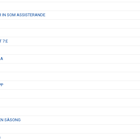
R IN SOM ASSISTERANDE
 7:E
GA
PP
 EN SÄSONG
G