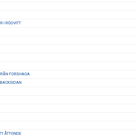
 I RÖDVITT
 FRÅN FORSHAGA
 BACKSIDAN
TT ÅTTONDE