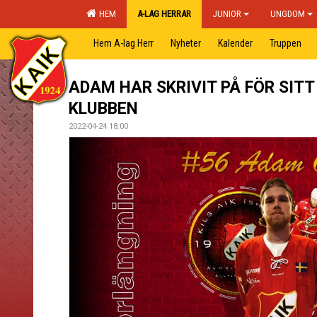
HEM
A-LAG HERRAR
JUNIOR
UNGDOM
Hem A-lag Herr
Nyheter
Kalender
Truppen
ADAM HAR SKRIVIT PÅ FÖR SITT
KLUBBEN
2022-04-24 18:00