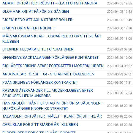
ADAM FORTSÄTTER I RÖDVITT - KLAR FÖR SITT ANDRA
2021-04-05 19:55
OLOF HAR KRITAT PÅ FÖR 6:E GÅNGEN
2021-04-05 19:53
”JOFA” REDO ATT AXLA STÖRRE ROLLER
2021-04-05 19:49
SIMON FORTSÄTTER I RÖDVITT
2021-03-30 12:10
MÅLVAKTSSIDAN KLAR – OSCAR REDO FÖR SITT 6:E ÅR I
2021-03-29 13:05
KLUBBEN
STERNER TILLBAKA EFTER OPERATIONEN
2021-03-29 07:20
OFFENSIVE BACKTALANGEN FÖRLÄNGER KONTRAKTET
2021-03-26 12:06
FJOLÅRETS ”RISING STAR” FORTSÄTTER I MODERKLUBBEN
2021-03-24 08:27
ARDON KLAR FÖR SITT 8e - SIKTAR MOT KVALSERIEN
2021-03-23 07:51
POÄNGKUNGEN FÖRLÄNGER KONTRAKTET
2021-03-20 17:31
RASMUS ÅTERVÄNDER TILL MODERKLUBBEN EFTER
2021-03-20 17:24
SEJOUREN I IFK MUNKFORS
HAN ANSLÖT FRÅN FILIPSTAD INFÖR FÖRRA SÄSONGEN –
2021-03-18 20:10
NU FÖRLÄNGER KNOPH KONTRAKTET
TALANGEN FORTSÄTTER I MÅLET – KLAR FÖR SITT 4:E ÅR
2021-03-18 20:06
CARL KLAR FÖR SITT FJÄRDE ÅR I KLUBBEN
2021-03-15 20:28
FLÖDÉN REDO FÖR SITT 12:e ÅR I RÖDVITT