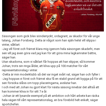
Säsongen som gick blev sönderryckt, ordagrant, av skador för vår unge
talang, Johan Forsberg. Detta är något som han själv helst vill slippa i
vinter, såklart.
-Jag vill först och främst klara mig igenom hela säsongen skadefri, men
sen vill jag även göra vad jag kan för att göra mina lagkamrater bättre,
säger han.
Utan skadorna, som vi såklart får hoppas att han slipper, så kommer
Johan, trots sin ringa ålder, att kliva upp på 100 matcher för vårt
representationslag i vinter.
-Detta är min moderklubb så det var inget svårt val, säger han och fyller i:
-Jag hoppas vi först och främst ska få en stabil grund att bygga på för att
sen försöka slåss om topp placeringarna, avslutar han.
I och med att Johan nu gjort klart för nästa säsong innebär det alltså att
han kommer kliva in för sitt 7:e år.
-Johan är ett lysande exempel på att ambition och hårt arbete kan räcka
hela vägen till vårt representationslag, en bra förebild helt enkelt, säger
sportchefen.