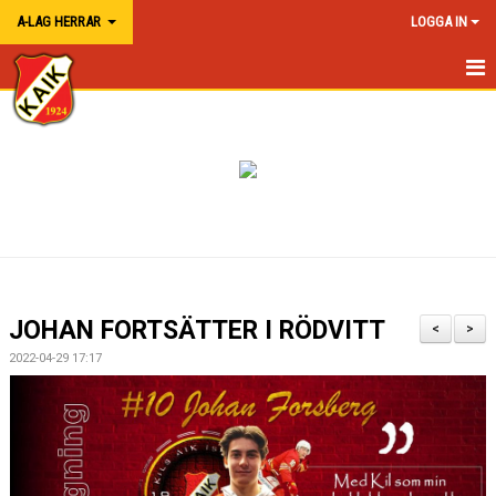
A-LAG HERRAR
LOGGA IN
HEM A-LAG HERR
NYHETER
KALENDER
TRUPPEN
MATCHER
JOHAN FORTSÄTTER I RÖDVITT
<
>
BILDGALLERI
2022-04-29 17:17
KONTAKT