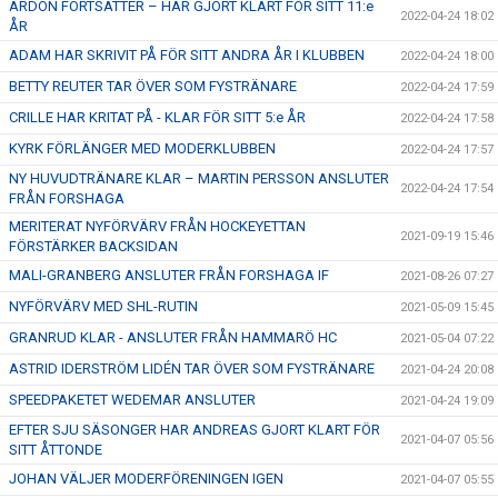
ARDON FORTSÄTTER – HAR GJORT KLART FÖR SITT 11:e
2022-04-24 18:02
ÅR
ADAM HAR SKRIVIT PÅ FÖR SITT ANDRA ÅR I KLUBBEN
2022-04-24 18:00
BETTY REUTER TAR ÖVER SOM FYSTRÄNARE
2022-04-24 17:59
CRILLE HAR KRITAT PÅ - KLAR FÖR SITT 5:e ÅR
2022-04-24 17:58
KYRK FÖRLÄNGER MED MODERKLUBBEN
2022-04-24 17:57
NY HUVUDTRÄNARE KLAR – MARTIN PERSSON ANSLUTER
2022-04-24 17:54
FRÅN FORSHAGA
MERITERAT NYFÖRVÄRV FRÅN HOCKEYETTAN
2021-09-19 15:46
FÖRSTÄRKER BACKSIDAN
MALI-GRANBERG ANSLUTER FRÅN FORSHAGA IF
2021-08-26 07:27
NYFÖRVÄRV MED SHL-RUTIN
2021-05-09 15:45
GRANRUD KLAR - ANSLUTER FRÅN HAMMARÖ HC
2021-05-04 07:22
ASTRID IDERSTRÖM LIDÉN TAR ÖVER SOM FYSTRÄNARE
2021-04-24 20:08
SPEEDPAKETET WEDEMAR ANSLUTER
2021-04-24 19:09
EFTER SJU SÄSONGER HAR ANDREAS GJORT KLART FÖR
2021-04-07 05:56
SITT ÅTTONDE
JOHAN VÄLJER MODERFÖRENINGEN IGEN
2021-04-07 05:55