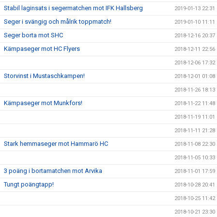
Stabil laginsats i segermatchen mot IFK Hallsberg
2019-01-13 22:31
Seger i svängig och målrik toppmatch!
2019-01-10 11:11
Seger borta mot SHC
2018-12-16 20:37
Kämpaseger mot HC Flyers
2018-12-11 22:56
2018-12-06 17:32
Storvinst i Mustaschkampen!
2018-12-01 01:08
2018-11-26 18:13
Kämpaseger mot Munkfors!
2018-11-22 11:48
2018-11-19 11:01
2018-11-11 21:28
Stark hemmaseger mot Hammarö HC
2018-11-08 22:30
2018-11-05 10:33
3 poäng i bortamatchen mot Arvika
2018-11-01 17:59
Tungt poängtapp!
2018-10-28 20:41
2018-10-25 11:42
2018-10-21 23:30