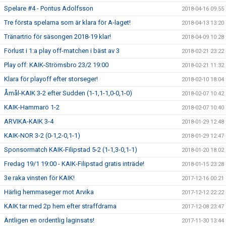
Spelare #4 - Pontus Adolfsson
2018-04-16 09:55
Tre första spelarna som är klara för A-laget!
2018-04-13 13:20
Tränartrio för säsongen 2018-19 klar!
2018-04-09 10:28
Förlust i 1:a play off-matchen i bäst av 3
2018-02-21 23:22
Play off: KAIK-Strömsbro 23/2 19:00
2018-02-21 11:32
Klara för playoff efter storseger!
2018-02-10 18:04
Åmål-KAIK 3-2 efter Sudden (1-1,1-1,0-0,1-0)
2018-02-07 10:42
KAIK-Hammarö 1-2
2018-02-07 10:40
ARVIKA-KAIK 3-4
2018-01-29 12:48
KAIK-NOR 3-2 (0-1,2-0,1-1)
2018-01-29 12:47
Sponsormatch KAIK-Filipstad 5-2 (1-1,3-0,1-1)
2018-01-20 18:02
Fredag 19/1 19:00 - KAIK-Filipstad gratis inträde!
2018-01-15 23:28
3e raka vinsten för KAIK!
2017-12-16 00:21
Härlig hemmaseger mot Arvika
2017-12-12 22:22
KAIK tar med 2p hem efter straffdrama
2017-12-08 23:47
Äntligen en ordentlig laginsats!
2017-11-30 13:44