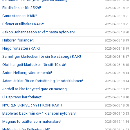
Flodin är klar för 25/26!
2025-06-08 18:22
Gurra stannar i KAIK!!
2025-06-08 18:21
Bråtner är tillbaka i KAIK!!
2025-06-08 18:21
Jakob Johannesson är vårt nästa nyförvärv!
2025-06-08 18:20
Hultgren förlänger!
2025-06-08 18:19
Hugo fortsätter i KAIK!
2025-06-08 18:19
Samell ger klartecken för sin 6:e säsong i KAIK!
2025-06-08 18:17
Olof har gett klartecken för sitt 10:e år!
2025-06-08 18:15
Anton Hellberg vänder hemåt!
2025-06-08 18:14
Adam är klar för en fortsättning i moderklubben!
2025-06-08 18:14
Jordell är klar för ytterligare en säsong!!
2025-06-08 18:12
El Capitano har förlängt!
2025-06-08 18:10
NYGREN SKRIVER NYTT KONTRAKT!
2025-06-08 18:08
Etablerad back från div 1 klar som nyförvärv!
2023-08-09 10:33
Magnus fortsätter som materialare!
2023-05-12 11:54
Nyförvärv från Sollentuna HC
2023-05-04 14:23