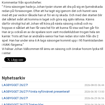
Kommentar från sportchefen:
” Förra säsongen hade ju Johan tyvärr oturen att dra på sig en ljumskskada
redan på försäsongen. Efter att ha tagit sig igenom det och hunnit vara
med ett par veckor råkade han ut för en ny skada. Och med den starten blir
det såklart svårt att komma in laget och göra sig själv rättvisa. Känns
därför otroligt kul att Johan vill köra på nästa säsong också och nu
hoppas vi såklart att han får vara hel för att kunna få visa vad han går för.
Han är ju också en av de spelare som varit moderklubben trogen hela sin
karriär. Trots att han är andraårs-senior har han redan stor rutin från div 2
spel. Han har under sina 6 A-lags säsonger kommit upp i 95 framträdanden
i KAIK-färgerna.”
Vi hälsar Johan Välkommen till ännu en säsong och önskar honom lycka till
i vinter
Nyhetsarkiv
LAGBYGGET 26/27!
2026-08-05 06:44
LAGBYGGET 26/27! Första nyförvärvet presenterat!
2026-06-30 13:00
LAGBYGGET 26/27!
2026-06-29 06:56
LAGBYGGET 26/27! Tristan klar.
2026-06-29 06:54