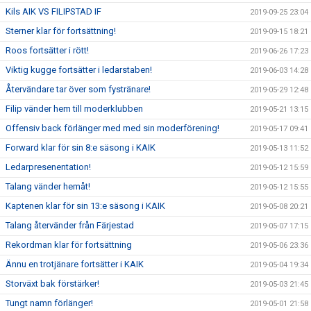
Kils AIK VS FILIPSTAD IF
2019-09-25 23:04
Sterner klar för fortsättning!
2019-09-15 18:21
Roos fortsätter i rött!
2019-06-26 17:23
Viktig kugge fortsätter i ledarstaben!
2019-06-03 14:28
Återvändare tar över som fystränare!
2019-05-29 12:48
Filip vänder hem till moderklubben
2019-05-21 13:15
Offensiv back förlänger med med sin moderförening!
2019-05-17 09:41
Forward klar för sin 8:e säsong i KAIK
2019-05-13 11:52
Ledarpresenentation!
2019-05-12 15:59
Talang vänder hemåt!
2019-05-12 15:55
Kaptenen klar för sin 13:e säsong i KAIK
2019-05-08 20:21
Talang återvänder från Färjestad
2019-05-07 17:15
Rekordman klar för fortsättning
2019-05-06 23:36
Ännu en trotjänare fortsätter i KAIK
2019-05-04 19:34
Storväxt bak förstärker!
2019-05-03 21:45
Tungt namn förlänger!
2019-05-01 21:58