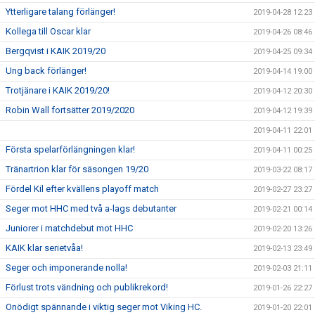
Ytterligare talang förlänger!
2019-04-28 12:23
Kollega till Oscar klar
2019-04-26 08:46
Bergqvist i KAIK 2019/20
2019-04-25 09:34
Ung back förlänger!
2019-04-14 19:00
Trotjänare i KAIK 2019/20!
2019-04-12 20:30
Robin Wall fortsätter 2019/2020
2019-04-12 19:39
2019-04-11 22:01
Första spelarförlängningen klar!
2019-04-11 00:25
Tränartrion klar för säsongen 19/20
2019-03-22 08:17
Fördel Kil efter kvällens playoff match
2019-02-27 23:27
Seger mot HHC med två a-lags debutanter
2019-02-21 00:14
Juniorer i matchdebut mot HHC
2019-02-20 13:26
KAIK klar serietvåa!
2019-02-13 23:49
Seger och imponerande nolla!
2019-02-03 21:11
Förlust trots vändning och publikrekord!
2019-01-26 22:27
Onödigt spännande i viktig seger mot Viking HC.
2019-01-20 22:01