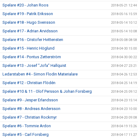
Spelare #20 - Johan Roos
2018-05-21 12:44
Spelare #19 - Patrik Eriksson
2018-05-16 15:59
Spelare #18 - Hugo Svensson
2018-05-14 10:12
Spelare #17 - Adrian Arvidsson
2018-05-14 10:08
Spelare #16 - Cristofer Hvittensten
2018-05-08 08:58
Spelare #15 - Henric Höglund
2018-04-30 15:00
Spelare #14 - Pontus Zetterström
2018-04-30 00:22
Spelare #13 - Josef ”Jofa” Hallquist
2018-04-27 23:21
Ledarstaben #4 - Simon Flodin Materialare
2018-04-26 12:53
Spelare #12 - Christian Flödén
2018-04-25 14:19
Spelare #10 & 11 - Olof Persson & Johan Forsberg
2018-04-25 09:12
Spelare #9 - Jesper Erlandsson
2018-04-23 15:14
Spelare #8 - Andreas Andersson
2018-04-23 10:00
Spelare #7 - Christian Rockmyr
2018-04-20 09:08
Spelare #6 - Tommie Ardon
2018-04-19 15:26
Spelare #5 - Carl Forsberg
2018-04-17 11:27