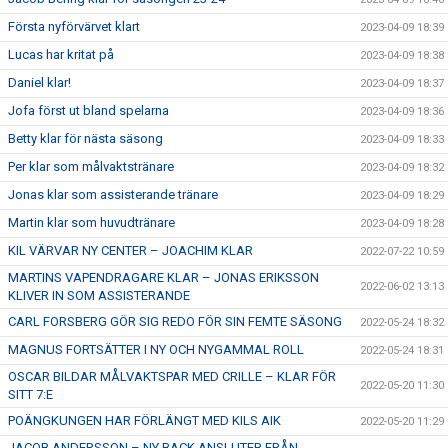
Första nyförvärvet klart
2023-04-09 18:39
Lucas har kritat på
2023-04-09 18:38
Daniel klar!
2023-04-09 18:37
Jofa först ut bland spelarna
2023-04-09 18:36
Betty klar för nästa säsong
2023-04-09 18:33
Per klar som målvaktstränare
2023-04-09 18:32
Jonas klar som assisterande tränare
2023-04-09 18:29
Martin klar som huvudtränare
2023-04-09 18:28
KIL VÄRVAR NY CENTER – JOACHIM KLAR
2022-07-22 10:59
MARTINS VAPENDRAGARE KLAR – JONAS ERIKSSON
2022-06-02 13:13
KLIVER IN SOM ASSISTERANDE
CARL FORSBERG GÖR SIG REDO FÖR SIN FEMTE SÄSONG
2022-05-24 18:32
MAGNUS FORTSÄTTER I NY OCH NYGAMMAL ROLL
2022-05-24 18:31
OSCAR BILDAR MÅLVAKTSPAR MED CRILLE – KLAR FÖR
2022-05-20 11:30
SITT 7:E
POÄNGKUNGEN HAR FÖRLÄNGT MED KILS AIK
2022-05-20 11:29
JACOB ANDERSSON – NY BACK ANSLUTER FRÅN