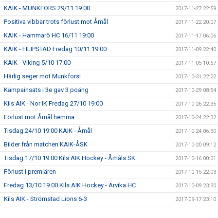
KAIK - MUNKFORS 29/11 19:00
2017-11-27 22:59
Positiva vibbar trots förlust mot Åmål
2017-11-22 20:07
KAIK - Hammarö HC 16/11 19:00
2017-11-17 06:06
KAIK - FILIPSTAD Fredag 10/11 19:00
2017-11-09 22:40
KAIK - Viking 5/10 17:00
2017-11-05 10:57
Härlig seger mot Munkfors!
2017-10-31 22:22
Kämpainsats i 3e gav 3 poäng
2017-10-29 08:54
Kils AIK - Nor IK Fredag 27/10 19:00
2017-10-26 22:35
Förlust mot Åmål hemma
2017-10-24 22:32
Tisdag 24/10 19:00 KAIK - Åmål
2017-10-24 06:30
Bilder från matchen KAIK-ÅSK
2017-10-20 09:12
Tisdag 17/10 19.00 Kils AIK Hockey - Åmåls SK
2017-10-16 00:01
Förlust i premiären
2017-10-15 22:03
Fredag 13/10 19.00 Kils AIK Hockey - Arvika HC
2017-10-09 23:30
Kils AIK - Strömstad Lions 6-3
2017-09-17 23:10
A-LAG HERR: KAIK - LIONS HC 16/9 12:00
2017-09-12 09:00