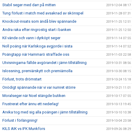
Stabil seger med darr på mitten
2019-12-04 08:17
Tung förlust i match med avsaknad av skönspel
2019-11-28 07:31
Knockout-insats som ändå blev spännande
2019-11-25 12:51
Andra raka efter ringrostig start i banken
2019-11-25 12:50
Kil vände och vann i dyrköpt seger
2019-11-14 07:55
Noll poäng när Karlskoga avgjorde i sista
2019-11-14 07:52
Poängtapp när Hammarö straffade oss
2019-11-03 22:58
Utvisningarna fällde avgörandet i jämn tillställning
2019-10-31 08:56
Islossning, premiärskytt och premiärnolla
2019-10-30 08:15
Förlust, trots drömstart
2019-10-24 15:18
Onödigt spännande när vi var numret större
2019-10-21 11:01
Moralseger när Noel stängde butiken
2019-10-17 07:55
Frustrerat efter ännu ett nederlag!
2019-10-13 19:45
Arvika tog med sig alla poängen i jämn tillställning
2019-10-10 10:38
Förlust i förlängning!
2019-10-04 23:58
KILS AIK vs IFK Munkfors
2019-09-26 08:29