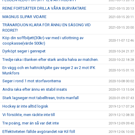
2021-03-15 20:15
REINE FORTSÄTTER DRILLA VÅRA BURVÄKTARE
2021-03-15 20:13
MAGNUS SLIPAR VIDARE
2021-03-15 20:11
TRÄNARDUON KLARA FÖR ÄNNU EN SÄSONG VID
2021-03-15 20:00
RODRET!
Köp din soffbiljett(30kr)-var med i utlottning av
2020-11-07 12:46
coopkasse(värde 500kr)
Dyrköpt seger i genrepet
2020-10-24 21:37
Tredje raka i Banken efter stark andra halva av matchen.
2020-10-22 18:28
En vägg och en hattrickhjälte gav seger 2 av 2 mot IFK
2020-10-15 01:15
Munkfors
Seger i rond 1 mot storfavoriterna
2020-10-08 00:02
Andra raka efter ännu en stabil insats
2020-01-13 15:04
Stark lagseger mot tabelltrean, trots manfall
2020-01-09 07:43
Hockey är inte alltid logisk
2019-12-17 07:24
Vi försökte, men räckte inte till
2019-12-12 08:30
Tre poäng, mer än så var det inte
2019-12-09 09:40
Effektiviteten fällde avgörandet när Kil föll
2019-12-06 10:00