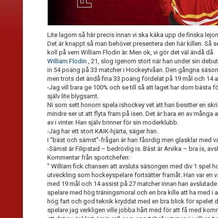
Lite lagom så här precis innan vi ska käka upp de finska lej
Det är knappt så man behöver presentera den här killen. Så s
koll på vem William Flodin är. Men ok, vi gör det väl ändå då.
William Flodin
, 21, slog igenom stort när han under sin debu
in 54 poäng på 33 matcher i Hockeytvåan. Den gångna säsong
men trots det ändå fina 33 poäng fördelat på 19 mål och 14 a
-Jag vill bara ge 100% och se till så att laget har dom bästa f
själv lite blygsamt.
Ni som sett honom spela ishockey vet att han besitter en skr
mindre ser ut att flyta fram på isen. Det är bara en av många 
av i vinter. Han själv brinner för sin moderklubb.
-Jag har ett stort KAIK-hjärta, säger han.
I ”bäst och sämst”-frågan är han fåordig men glasklar med v
-Sämst är Filipstad – bedrövlig is. Bäst är Arvika – bra is, avs
Kommentar från sportchefen:
” William fick chansen att avsluta säsongen med div 1 spel h
utveckling som hockeyspelare fortsätter framåt. Han var en vä
med 19 mål och 14 assist på 27 matcher innan han avslutade
spelare med hög träningsmoral och en bra kille att ha med i al
hög fart och god teknik kryddat med en bra blick för spelet d
spelare jag verkligen ville jobba hårt med för att få med ko