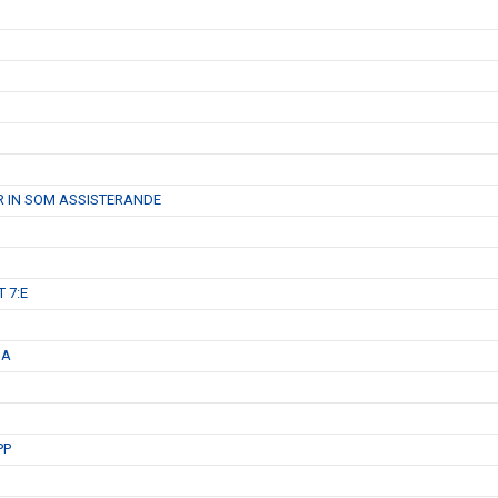
R IN SOM ASSISTERANDE
 7:E
GA
PP