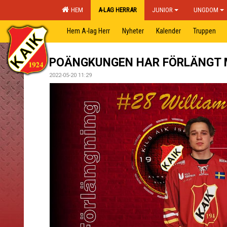
HEM
A-LAG HERRAR
JUNIOR
UNGDOM
Hem A-lag Herr
Nyheter
Kalender
Truppen
POÄNGKUNGEN HAR FÖRLÄNGT M
2022-05-20 11:29