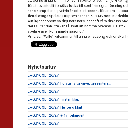
att det nu är klart. I min roll som sportchef vet man ju vilken ty
för att eventuellt försöka locka till spel i sin egna förening o
hans kompetens givetvis är extra intressant för andra klubba
flertal övriga spelare i truppen har han Kils AIK som moderklub
AIK ligger honom väldigt nära när vi har haft våra diskussio
det i slutändan inte var så svårt att komma överens. Kul att 
spelare även kommande säsong!”
Vi hälsar ”Wille” välkommen till ännu en säsong och önskar hon
Nyhetsarkiv
LAGBYGGET 26/27!
LAGBYGGET 26/27! Första nyförvärvet presenterat!
LAGBYGGET 26/27!
LAGBYGGET 26/27! Tristan klar.
LAGBYGGET 26/27! Hellberg klar!
LAGBYGGET 26/27! # 17 förlänger!
LAGBYGGET 26/27!