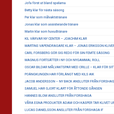
Jofa först ut bland spelarna
Betty klar för nästa säsong
Per klar som målvaktstränare
Jonas klar som assisterande tränare
Martin klar som huvudtränare
KIL VÄRVAR NY CENTER – JOACHIM KLAR
MARTINS VAPENDRAGARE KLAR – JONAS ERIKSSON KLIVE
CARL FORSBERG GÖR SIG REDO FÖR SIN FEMTE SÄSONG
MAGNUS FORTSÄTTER I NY OCH NYGAMMAL ROLL
OSCAR BILDAR MÅLVAKTSPAR MED CRILLE – KLAR FÖR SITT
POÄNGKUNGEN HAR FÖRLÄNGT MED KILS AIK
JACOB ANDERSSON – NY BACK ANSLUTER FRÅN FORSHA
SAMUEL HAR GJORT KLART FÖR ÅTTONDE GÅNGEN
HANNES BLOM ANSLUTER FRÅN FORSHAGA
VÅRA EGNA PRODUKTER ADAM OCH KASPER TAR KLIVET U
LUCAS DANIELSSON ANSLUTER FRÅN FORSHAGA IF