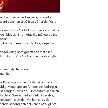
onen kommer vi med en viktig pusselbit
evärd som han är på isen så har de flesta
tsäsong i Kils AIK OCH som senior, smällde
en blev det inte riktigt lika många poäng
ssist.
örutsättningarna för att lyckas, säger han
idskoåkning som gör att han mer eller
attribut som Kils AIK kommer ha stor nytta
ad som styr hans svar:
lutar han.
os Forshaga som ett kvitto på att hans
ldigt viktig spelare för oss och bidrog ju
 säsongen i division 1. Dessutom är han en
la delar. Spelar med en härlig inlevelse,
essutom. Självklart var han en av de
mmande säsong och det känns otroligt bra