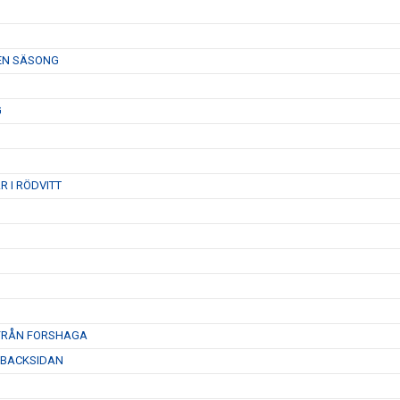
 EN SÄSONG
G
 I RÖDVITT
 FRÅN FORSHAGA
 BACKSIDAN