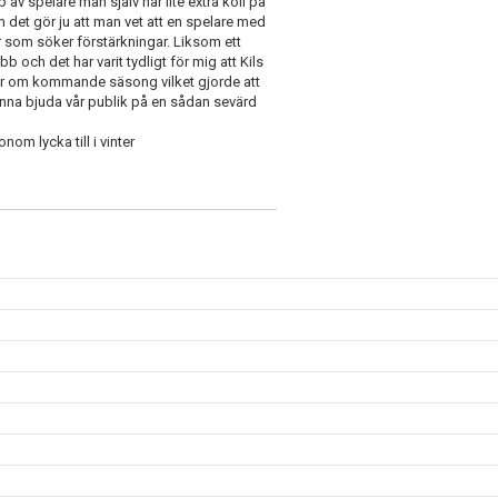
p av spelare man själv har lite extra koll på
ch det gör ju att man vet att en spelare med
r som söker förstärkningar. Liksom ett
b och det har varit tydligt för mig att Kils
ner om kommande säsong vilket gjorde att
kunna bjuda vår publik på en sådan sevärd
om lycka till i vinter