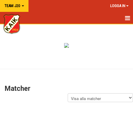
TEAM J20
LOGGA IN
HEM
NYHETER
KALENDER
MATCHER
TRUPPEN
Matcher
BILDGALLERI
DOKUMENT
KONTAKT