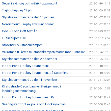
Seger i svängig och målrik toppmatch!
2019-01-10 11:13
Tjejhockeydag 13 jan
2019-01-09 21:39
Styrelsesammanträde den 13 januari
2019-01-07 22:21
Nordic Youth Trophy U12 runt hörnet
2019-01-02 22:16
God Jul och Gott Nytt År
2018-12-23 21:25
Lussecupen U10
2018-12-07 14:52
Storvinst i Mustaschkampen!
2018-12-01 01:18
Välkomna till årets mustaschkampen match mot Sunne IK!
2018-11-26 18:15
Styrelsesammanträde den 2 december
2018-11-25 16:45
Indoor Pond Hockey Tournament
2018-11-18 20:46
Indoor Pond Hockey Tournament på Cuponline
2018-11-10 23:25
Styrelsesammanträde den 4 november
2018-10-31 22:27
Kilsfostrade Oscar Lawner återigen med i
2018-10-24 10:53
landslagssammanhang
Indoor Pond Hockey Tournament i Kil
2018-10-12 21:41
Säsongstart för Lek på is och Hockeyskolan
2018-10-08 22:43