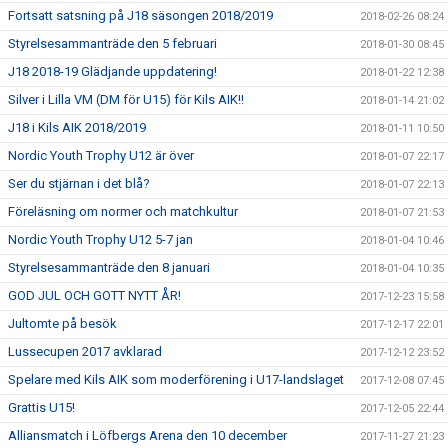
Fortsatt satsning på J18 säsongen 2018/2019
2018-02-26 08:24
Styrelsesammanträde den 5 februari
2018-01-30 08:45
J18 2018-19 Glädjande uppdatering!
2018-01-22 12:38
Silver i Lilla VM (DM för U15) för Kils AIK!!
2018-01-14 21:02
J18 i Kils AIK 2018/2019
2018-01-11 10:50
Nordic Youth Trophy U12 är över
2018-01-07 22:17
Ser du stjärnan i det blå?
2018-01-07 22:13
Föreläsning om normer och matchkultur
2018-01-07 21:53
Nordic Youth Trophy U12 5-7 jan
2018-01-04 10:46
Styrelsesammanträde den 8 januari
2018-01-04 10:35
GOD JUL OCH GOTT NYTT ÅR!
2017-12-23 15:58
Jultomte på besök
2017-12-17 22:01
Lussecupen 2017 avklarad
2017-12-12 23:52
Spelare med Kils AIK som moderförening i U17-landslaget
2017-12-08 07:45
Grattis U15!
2017-12-05 22:44
Alliansmatch i Löfbergs Arena den 10 december
2017-11-27 21:23