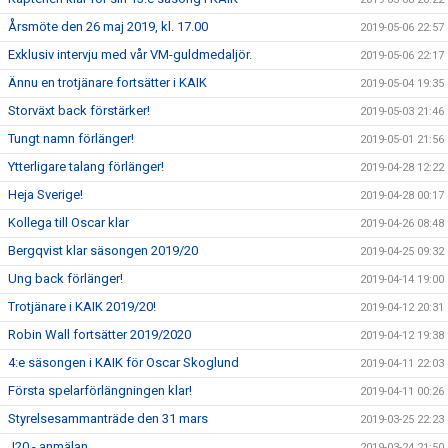
Årsmöte den 26 maj 2019, kl. 17.00
2019-05-06 22:57
Exklusiv intervju med vår VM-guldmedaljör.
2019-05-06 22:17
Ännu en trotjänare fortsätter i KAIK
2019-05-04 19:35
Storväxt back förstärker!
2019-05-03 21:46
Tungt namn förlänger!
2019-05-01 21:56
Ytterligare talang förlänger!
2019-04-28 12:22
Heja Sverige!
2019-04-28 00:17
Kollega till Oscar klar
2019-04-26 08:48
Bergqvist klar säsongen 2019/20
2019-04-25 09:32
Ung back förlänger!
2019-04-14 19:00
Trotjänare i KAIK 2019/20!
2019-04-12 20:31
Robin Wall fortsätter 2019/2020
2019-04-12 19:38
4:e säsongen i KAIK för Oscar Skoglund
2019-04-11 22:03
Första spelarförlängningen klar!
2019-04-11 00:26
Styrelsesammanträde den 31 mars
2019-03-25 22:23
J20 - anmälan
2019-03-24 21:50