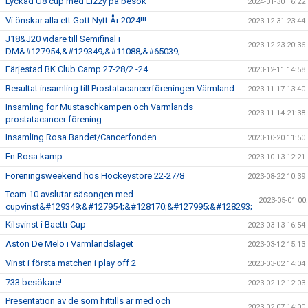
Lyckad U8 cup med Lizzy på besök
2024-01-30 16:22
Vi önskar alla ett Gott Nytt År 2024!!!
2023-12-31 23:44
J18&J20 vidare till Semifinal i
2023-12-23 20:36
DM&#127954;&#129349;&#11088;&#65039;
Färjestad BK Club Camp 27-28/2 -24
2023-12-11 14:58
Resultat insamling till Prostatacancerföreningen Värmland
2023-11-17 13:40
Insamling för Mustaschkampen och Värmlands
2023-11-14 21:38
prostatacancer förening
Insamling Rosa Bandet/Cancerfonden
2023-10-20 11:50
En Rosa kamp
2023-10-13 12:21
Föreningsweekend hos Hockeystore 22-27/8
2023-08-22 10:39
Team 10 avslutar säsongen med
2023-05-01 00
cupvinst&#129349;&#127954;&#128170;&#127995;&#128293;
Kilsvinst i Baettr Cup
2023-03-13 16:54
Aston De Melo i Värmlandslaget
2023-03-12 15:13
Vinst i första matchen i play off 2
2023-03-02 14:04
733 besökare!
2023-02-12 12:03
Presentation av de som hittills är med och
2023-02-07 14:00