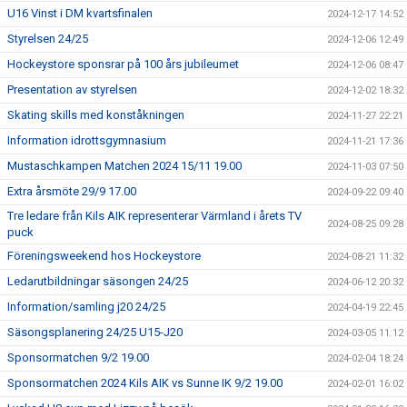
U16 Vinst i DM kvartsfinalen
2024-12-17 14:52
Styrelsen 24/25
2024-12-06 12:49
Hockeystore sponsrar på 100 års jubileumet
2024-12-06 08:47
Presentation av styrelsen
2024-12-02 18:32
Skating skills med konståkningen
2024-11-27 22:21
Information idrottsgymnasium
2024-11-21 17:36
Mustaschkampen Matchen 2024 15/11 19.00
2024-11-03 07:50
Extra årsmöte 29/9 17.00
2024-09-22 09:40
Tre ledare från Kils AIK representerar Värmland i årets TV
2024-08-25 09:28
puck
Föreningsweekend hos Hockeystore
2024-08-21 11:32
Ledarutbildningar säsongen 24/25
2024-06-12 20:32
Information/samling j20 24/25
2024-04-19 22:45
Säsongsplanering 24/25 U15-J20
2024-03-05 11:12
Sponsormatchen 9/2 19.00
2024-02-04 18:24
Sponsormatchen 2024 Kils AIK vs Sunne IK 9/2 19.00
2024-02-01 16:02