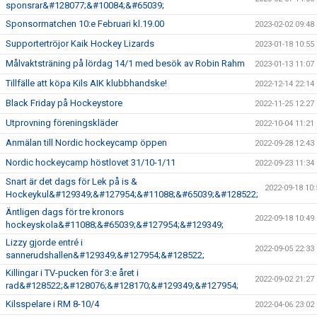
sponsrar&#128077;&#10084;&#65039;
Sponsormatchen 10:e Februari kl.19.00
2023-02-02 09:48
Supportertröjor Kaik Hockey Lizards
2023-01-18 10:55
Målvaktsträning på lördag 14/1 med besök av Robin Rahm
2023-01-13 11:07
Tillfälle att köpa Kils AIK klubbhandske!
2022-12-14 22:14
Black Friday på Hockeystore
2022-11-25 12:27
Utprovning föreningskläder
2022-10-04 11:21
Anmälan till Nordic hockeycamp öppen
2022-09-28 12:43
Nordic hockeycamp höstlovet 31/10-1/11
2022-09-23 11:34
Snart är det dags för Lek på is &
2022-09-18 10:
Hockeykul&#129349;&#127954;&#11088;&#65039;&#128522;
Äntligen dags för tre kronors
2022-09-18 10:49
hockeyskola&#11088;&#65039;&#127954;&#129349;
Lizzy gjorde entré i
2022-09-05 22:33
sannerudshallen&#129349;&#127954;&#128522;
Killingar i TV-pucken för 3:e året i
2022-09-02 21:27
rad&#128522;&#128076;&#128170;&#129349;&#127954;
Kilsspelare i RM 8-10/4
2022-04-06 23:02