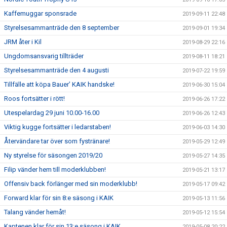
Kaffemuggar sponsrade
2019-09-11 22:48
Styrelsesammanträde den 8 september
2019-09-01 19:34
JRM åter i Kil
2019-08-29 22:16
Ungdomsansvarig tillträder
2019-08-11 18:21
Styrelsesammanträde den 4 augusti
2019-07-22 19:59
Tillfälle att köpa Bauer’ KAIK handske!
2019-06-30 15:04
Roos fortsätter i rött!
2019-06-26 17:22
Utespelardag 29 juni 10.00-16.00
2019-06-26 12:43
Viktig kugge fortsätter i ledarstaben!
2019-06-03 14:30
Återvändare tar över som fystränare!
2019-05-29 12:49
Ny styrelse för säsongen 2019/20
2019-05-27 14:35
Filip vänder hem till moderklubben!
2019-05-21 13:17
Offensiv back förlänger med sin moderklubb!
2019-05-17 09:42
Forward klar för sin 8:e säsong i KAIK
2019-05-13 11:56
Talang vänder hemåt!
2019-05-12 15:54
Kaptenen klar för sin 13:e säsong i KAIK
2019-05-08 20:22