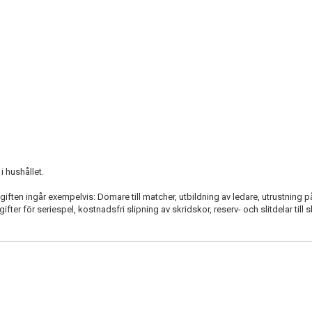
 hushållet.
vgiften ingår exempelvis: Domare till matcher, utbildning av ledare, utrustning p
fter för seriespel, kostnadsfri slipning av skridskor, reserv- och slitdelar till 