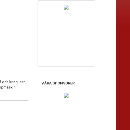
å och kring isen,
VÅRA SPONSORER
slipmaskin,