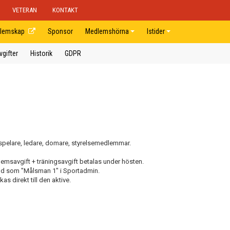
VETERAN
KONTAKT
lemskap
Sponsor
Medlemshörna
Istider
vgifter
Historik
GDPR
 spelare, ledare, domare, styrelsemedlemmar.
savgift + träningsavgift betalas under hösten.
agd som "Målsman 1" i Sportadmin.
s direkt till den aktive.