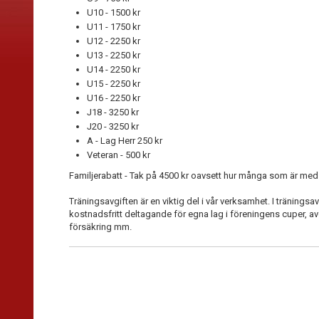
U10 - 1500 kr
U11 - 1750 kr
U12 - 2250 kr
U13 - 2250 kr
U14 - 2250 kr
U15 - 2250 kr
U16 - 2250 kr
J18 - 3250 kr
J20 - 3250 kr
A - Lag Herr 250 kr
Veteran - 500 kr
Familjerabatt - Tak på 4500 kr oavsett hur många som är med i
Träningsavgiften är en viktig del i vår verksamhet. I träningsa
kostnadsfritt deltagande för egna lag i föreningens cuper, avgi
försäkring mm.