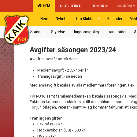
HEM
A-LAG HERRAR
JUNIOR
UNGDOM
Hem
Nyheter
Om Klubben
Kalender
Med
Stadgar
Styrelse
Ungdomspolicy
Tränarrådet
A
Avgifter säsongen 2023/24
Avgiften består av två delar:
Medlemsavgift - 250kr per år
Träningsavgift - se nedan
Medlemsavgift betalas av alla medlemmar i föreningen, t.ex.
TKH-U16 samt familjemedlemskap betalas säsongsvis. Medlem
Fakturan kommer att skickas ut till den målsman som är inl
För juniorlagen, veteran- samt A-lag kommer fakturan att skicka
Träningsavgifter
Lek på is - 0kr
Hockeyskolan (U8) - 500 kr
U9 - 750 kr