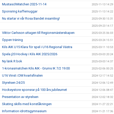
MustaschMatchen 2025-11-14
2025-11-13 14:29
Sponsring kaffemuggar
2025-11-13 14:22
Nu startar vi vår Rosa Bandet insamling!
2025-09-30 15:31
2025-09-23 14:17
Viktor Carlsson uttagen till Regionsmästerskapen
2025-03-25 06:03
Öppen träning
2025-03-24 15:51
Kils AIK U15 Klara för spel i U16 Regional Västra
2025-03-11 10:53
Spela j20 Hockey i Kils AIK 2025/2026
2025-03-03 20:24
Ny länk R bok
2025-03-03 14:37
1-kronasmatchen Kils AIK - Grums IK 7/2 19.00
2025-02-06 00:25
U16 Vinst i DM kvartsfinalen
2024-12-17 14:52
Styrelsen 24/25
2024-12-06 12:49
Hockeystore sponsrar på 100 års jubileumet
2024-12-06 08:47
Presentation av styrelsen
2024-12-02 18:32
Skating skills med konståkningen
2024-11-27 22:21
Information idrottsgymnasium
2024-11-21 17:36