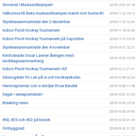
Storvinst i Mustaschkampen!
2018-12-01 01:18
Välkomna till årets mustaschkampen match mot Sunne IK!
2018-11-26 18:15
Styrelsesammanträde den 2 december
2018-11-25 16:45
Indoor Pond Hockey Tournament
2018-11-18 20:46
Indoor Pond Hockey Tournament på Cuponline
2018-11-10 23:25
Styrelsesammanträde den 4 november
2018-10-31 22:27
Kilsfostrade Oscar Lawner återigen med i
2018-10-24 10:53
landslagssammanhang
Indoor Pond Hockey Tournament i Kil
2018-10-12 21:41
Säsongstart för Lek på is och Hockeyskolan
2018-10-08 22:43
Hemmapremiär och vi stödjer Rosa Bandet
2018-10-08 17:48
Seger i seriepremiären!
2018-10-07 21:02
Breaking news
2018-10-06 22:24
2018-10-06 09:46
#50, #25 och #22 på besök
2018-10-03 21:49
Ombyggnad
2018-09-26 21:24