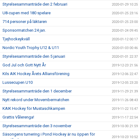
Styrelsesammanträde den 2 februari
2020-01-29 10:25
U8-cupen med 180 spelare
2020-01-25 23:16
714 personer på läktaren
2020-01-25 23:00
Sponsormatchen 24 jan.
2020-01-24 09:45
Tjejhockeykväll
2020-01-12 00:17
Nordic Youth Trophy U12 & U11
2020-01-03 00:46
Styrelsesammanträde den 5 januari
2020-01-01 22:37
God Jul och Gott Nytt År
2019-12-23 21:56
Kils AIK Hockey Årets Alliansförening
2019-12-06 22:47
Lussecupen U10
2019-12-05 23:20
Styrelsesammanträde den 1 december
2019-11-29 21:39
Nytt rekord under Movembermatchen
2019-11-26 08:43
KAIK Hockey för Mustaschkampen
2019-11-22 15:47
Grattis Vålerenga!
2019-11-17 22:54
Styrelsesammanträde den 3 november
2019-10-30 21:59
Säsongens turnering i Pond Hockey är nu öppen för
2019-10-23 10:52