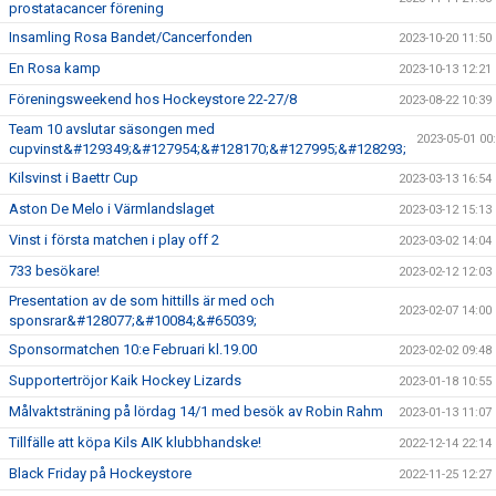
prostatacancer förening
Insamling Rosa Bandet/Cancerfonden
2023-10-20 11:50
En Rosa kamp
2023-10-13 12:21
Föreningsweekend hos Hockeystore 22-27/8
2023-08-22 10:39
Team 10 avslutar säsongen med
2023-05-01 00
cupvinst&#129349;&#127954;&#128170;&#127995;&#128293;
Kilsvinst i Baettr Cup
2023-03-13 16:54
Aston De Melo i Värmlandslaget
2023-03-12 15:13
Vinst i första matchen i play off 2
2023-03-02 14:04
733 besökare!
2023-02-12 12:03
Presentation av de som hittills är med och
2023-02-07 14:00
sponsrar&#128077;&#10084;&#65039;
Sponsormatchen 10:e Februari kl.19.00
2023-02-02 09:48
Supportertröjor Kaik Hockey Lizards
2023-01-18 10:55
Målvaktsträning på lördag 14/1 med besök av Robin Rahm
2023-01-13 11:07
Tillfälle att köpa Kils AIK klubbhandske!
2022-12-14 22:14
Black Friday på Hockeystore
2022-11-25 12:27