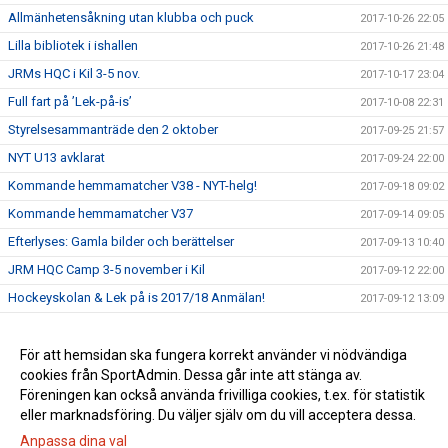
Allmänhetensåkning utan klubba och puck
2017-10-26 22:05
Lilla bibliotek i ishallen
2017-10-26 21:48
JRMs HQC i Kil 3-5 nov.
2017-10-17 23:04
Full fart på ’Lek-på-is’
2017-10-08 22:31
Styrelsesammanträde den 2 oktober
2017-09-25 21:57
NYT U13 avklarat
2017-09-24 22:00
Kommande hemmamatcher V38 - NYT-helg!
2017-09-18 09:02
Kommande hemmamatcher V37
2017-09-14 09:05
Efterlyses: Gamla bilder och berättelser
2017-09-13 10:40
JRM HQC Camp 3-5 november i Kil
2017-09-12 22:00
Hockeyskolan & Lek på is 2017/18 Anmälan!
2017-09-12 13:09
NYT U14 avklarad
2017-09-07 21:15
Säsongens bytardag plus årsmöte
För att hemsidan ska fungera korrekt använder vi nödvändiga
2017-08-21 13:39
cookies från SportAdmin. Dessa går inte att stänga av.
Norska damlandslaget på besök i Kil
2017-08-21 13:38
Föreningen kan också använda frivilliga cookies, t.ex. för statistik
eller marknadsföring. Du väljer själv om du vill acceptera dessa.
Anpassa dina val