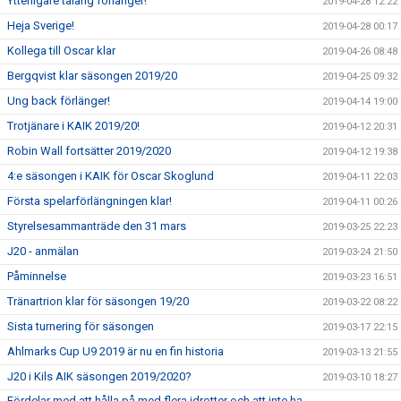
Ytterligare talang förlänger!
2019-04-28 12:22
Heja Sverige!
2019-04-28 00:17
Kollega till Oscar klar
2019-04-26 08:48
Bergqvist klar säsongen 2019/20
2019-04-25 09:32
Ung back förlänger!
2019-04-14 19:00
Trotjänare i KAIK 2019/20!
2019-04-12 20:31
Robin Wall fortsätter 2019/2020
2019-04-12 19:38
4:e säsongen i KAIK för Oscar Skoglund
2019-04-11 22:03
Första spelarförlängningen klar!
2019-04-11 00:26
Styrelsesammanträde den 31 mars
2019-03-25 22:23
J20 - anmälan
2019-03-24 21:50
Påminnelse
2019-03-23 16:51
Tränartrion klar för säsongen 19/20
2019-03-22 08:22
Sista turnering för säsongen
2019-03-17 22:15
Ahlmarks Cup U9 2019 är nu en fin historia
2019-03-13 21:55
J20 i Kils AIK säsongen 2019/2020?
2019-03-10 18:27
Fördelar med att hålla på med flera idrotter och att inte ha