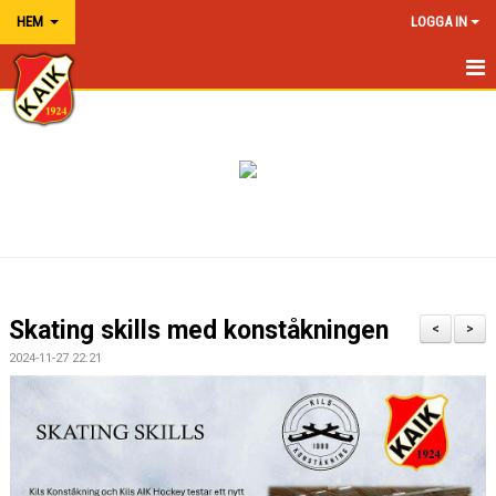
HEM
LOGGA IN
HEM
NYHETER
OM KLUBBEN
KALENDER
MEDLEMSKAP
Skating skills med konståkningen
<
>
SPONSOR
2024-11-27 22:21
MEDLEMSHÖRNA
ISTIDER