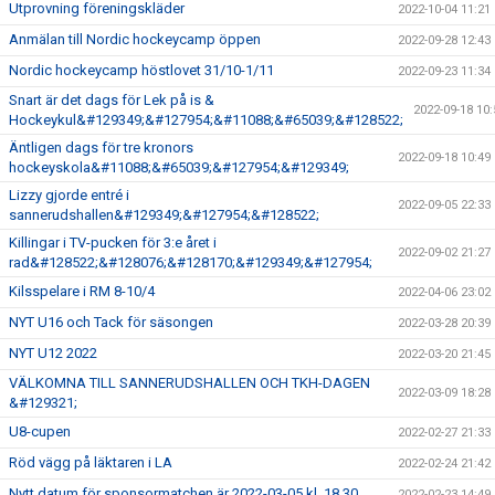
Utprovning föreningskläder
2022-10-04 11:21
Anmälan till Nordic hockeycamp öppen
2022-09-28 12:43
Nordic hockeycamp höstlovet 31/10-1/11
2022-09-23 11:34
Snart är det dags för Lek på is &
2022-09-18 10:
Hockeykul&#129349;&#127954;&#11088;&#65039;&#128522;
Äntligen dags för tre kronors
2022-09-18 10:49
hockeyskola&#11088;&#65039;&#127954;&#129349;
Lizzy gjorde entré i
2022-09-05 22:33
sannerudshallen&#129349;&#127954;&#128522;
Killingar i TV-pucken för 3:e året i
2022-09-02 21:27
rad&#128522;&#128076;&#128170;&#129349;&#127954;
Kilsspelare i RM 8-10/4
2022-04-06 23:02
NYT U16 och Tack för säsongen
2022-03-28 20:39
NYT U12 2022
2022-03-20 21:45
VÄLKOMNA TILL SANNERUDSHALLEN OCH TKH-DAGEN
2022-03-09 18:28
&#129321;
U8-cupen
2022-02-27 21:33
Röd vägg på läktaren i LA
2022-02-24 21:42
Nytt datum för sponsormatchen är 2022-03-05 kl. 18.30
2022-02-23 14:49