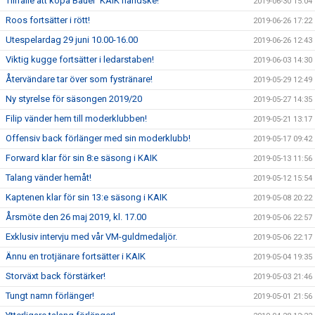
Tillfälle att köpa Bauer’ KAIK handske!
2019-06-30 15:04
Roos fortsätter i rött!
2019-06-26 17:22
Utespelardag 29 juni 10.00-16.00
2019-06-26 12:43
Viktig kugge fortsätter i ledarstaben!
2019-06-03 14:30
Återvändare tar över som fystränare!
2019-05-29 12:49
Ny styrelse för säsongen 2019/20
2019-05-27 14:35
Filip vänder hem till moderklubben!
2019-05-21 13:17
Offensiv back förlänger med sin moderklubb!
2019-05-17 09:42
Forward klar för sin 8:e säsong i KAIK
2019-05-13 11:56
Talang vänder hemåt!
2019-05-12 15:54
Kaptenen klar för sin 13:e säsong i KAIK
2019-05-08 20:22
Årsmöte den 26 maj 2019, kl. 17.00
2019-05-06 22:57
Exklusiv intervju med vår VM-guldmedaljör.
2019-05-06 22:17
Ännu en trotjänare fortsätter i KAIK
2019-05-04 19:35
Storväxt back förstärker!
2019-05-03 21:46
Tungt namn förlänger!
2019-05-01 21:56