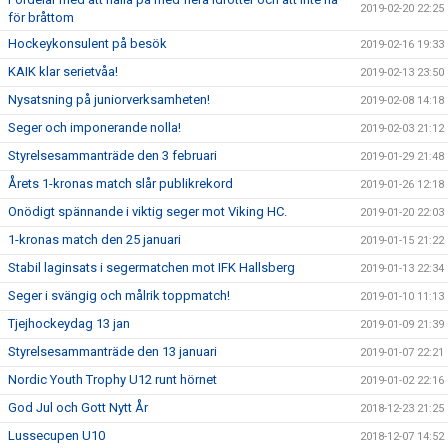
2019-02-20 22:25
för bråttom
Hockeykonsulent på besök
2019-02-16 19:33
KAIK klar serietvåa!
2019-02-13 23:50
Nysatsning på juniorverksamheten!
2019-02-08 14:18
Seger och imponerande nolla!
2019-02-03 21:12
Styrelsesammanträde den 3 februari
2019-01-29 21:48
Årets 1-kronas match slår publikrekord
2019-01-26 12:18
Onödigt spännande i viktig seger mot Viking HC.
2019-01-20 22:03
1-kronas match den 25 januari
2019-01-15 21:22
Stabil laginsats i segermatchen mot IFK Hallsberg
2019-01-13 22:34
Seger i svängig och målrik toppmatch!
2019-01-10 11:13
Tjejhockeydag 13 jan
2019-01-09 21:39
Styrelsesammanträde den 13 januari
2019-01-07 22:21
Nordic Youth Trophy U12 runt hörnet
2019-01-02 22:16
God Jul och Gott Nytt År
2018-12-23 21:25
Lussecupen U10
2018-12-07 14:52