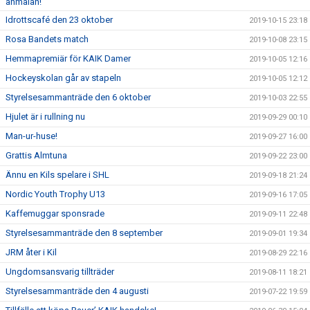
anmälan!
Idrottscafé den 23 oktober
2019-10-15 23:18
Rosa Bandets match
2019-10-08 23:15
Hemmapremiär för KAIK Damer
2019-10-05 12:16
Hockeyskolan går av stapeln
2019-10-05 12:12
Styrelsesammanträde den 6 oktober
2019-10-03 22:55
Hjulet är i rullning nu
2019-09-29 00:10
Man-ur-huse!
2019-09-27 16:00
Grattis Almtuna
2019-09-22 23:00
Ännu en Kils spelare i SHL
2019-09-18 21:24
Nordic Youth Trophy U13
2019-09-16 17:05
Kaffemuggar sponsrade
2019-09-11 22:48
Styrelsesammanträde den 8 september
2019-09-01 19:34
JRM åter i Kil
2019-08-29 22:16
Ungdomsansvarig tillträder
2019-08-11 18:21
Styrelsesammanträde den 4 augusti
2019-07-22 19:59