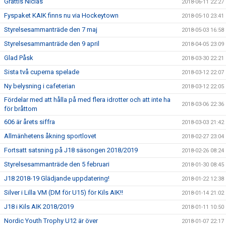
Grattis Niclas
2018-06-11 22:27
Fyspaket KAIK finns nu via Hockeytown
2018-05-10 23:41
Styrelsesammanträde den 7 maj
2018-05-03 16:58
Styrelsesammanträde den 9 april
2018-04-05 23:09
Glad Påsk
2018-03-30 22:21
Sista två cuperna spelade
2018-03-12 22:07
Ny belysning i cafeterian
2018-03-12 22:05
Fördelar med att hålla på med flera idrotter och att inte ha
2018-03-06 22:36
för bråttom
606 är årets siffra
2018-03-03 21:42
Allmänhetens åkning sportlovet
2018-02-27 23:04
Fortsatt satsning på J18 säsongen 2018/2019
2018-02-26 08:24
Styrelsesammanträde den 5 februari
2018-01-30 08:45
J18 2018-19 Glädjande uppdatering!
2018-01-22 12:38
Silver i Lilla VM (DM för U15) för Kils AIK!!
2018-01-14 21:02
J18 i Kils AIK 2018/2019
2018-01-11 10:50
Nordic Youth Trophy U12 är över
2018-01-07 22:17