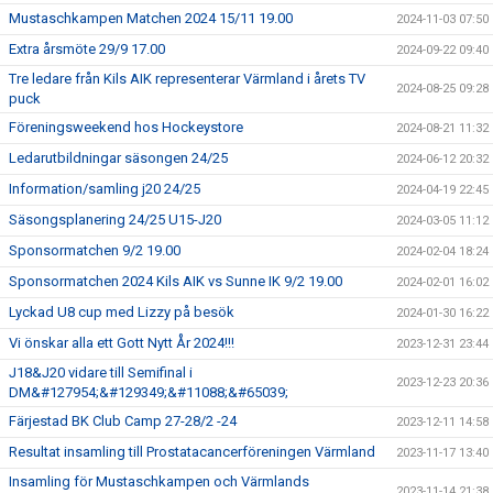
Mustaschkampen Matchen 2024 15/11 19.00
2024-11-03 07:50
Extra årsmöte 29/9 17.00
2024-09-22 09:40
Tre ledare från Kils AIK representerar Värmland i årets TV
2024-08-25 09:28
puck
Föreningsweekend hos Hockeystore
2024-08-21 11:32
Ledarutbildningar säsongen 24/25
2024-06-12 20:32
Information/samling j20 24/25
2024-04-19 22:45
Säsongsplanering 24/25 U15-J20
2024-03-05 11:12
Sponsormatchen 9/2 19.00
2024-02-04 18:24
Sponsormatchen 2024 Kils AIK vs Sunne IK 9/2 19.00
2024-02-01 16:02
Lyckad U8 cup med Lizzy på besök
2024-01-30 16:22
Vi önskar alla ett Gott Nytt År 2024!!!
2023-12-31 23:44
J18&J20 vidare till Semifinal i
2023-12-23 20:36
DM&#127954;&#129349;&#11088;&#65039;
Färjestad BK Club Camp 27-28/2 -24
2023-12-11 14:58
Resultat insamling till Prostatacancerföreningen Värmland
2023-11-17 13:40
Insamling för Mustaschkampen och Värmlands
2023-11-14 21:38