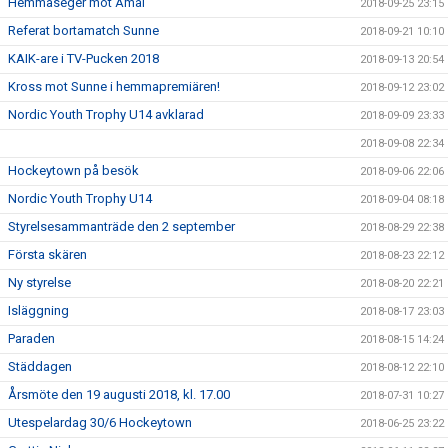
Hemmaseger mot Åmål
2018-09-25 23:15
Referat bortamatch Sunne
2018-09-21 10:10
KAIK-are i TV-Pucken 2018
2018-09-13 20:54
Kross mot Sunne i hemmapremiären!
2018-09-12 23:02
Nordic Youth Trophy U14 avklarad
2018-09-09 23:33
2018-09-08 22:34
Hockeytown på besök
2018-09-06 22:06
Nordic Youth Trophy U14
2018-09-04 08:18
Styrelsesammanträde den 2 september
2018-08-29 22:38
Första skären
2018-08-23 22:12
Ny styrelse
2018-08-20 22:21
Isläggning
2018-08-17 23:03
Paraden
2018-08-15 14:24
Städdagen
2018-08-12 22:10
Årsmöte den 19 augusti 2018, kl. 17.00
2018-07-31 10:27
Utespelardag 30/6 Hockeytown
2018-06-25 23:22