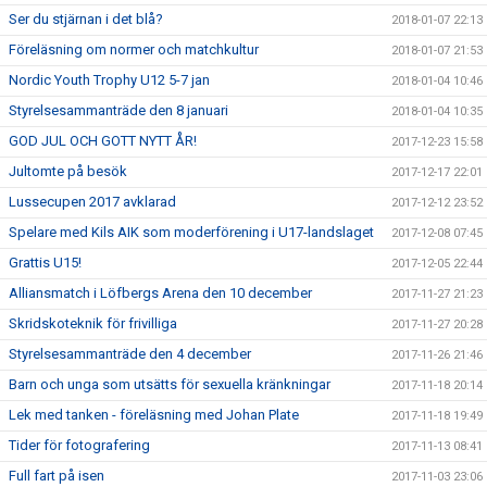
Ser du stjärnan i det blå?
2018-01-07 22:13
Föreläsning om normer och matchkultur
2018-01-07 21:53
Nordic Youth Trophy U12 5-7 jan
2018-01-04 10:46
Styrelsesammanträde den 8 januari
2018-01-04 10:35
GOD JUL OCH GOTT NYTT ÅR!
2017-12-23 15:58
Jultomte på besök
2017-12-17 22:01
Lussecupen 2017 avklarad
2017-12-12 23:52
Spelare med Kils AIK som moderförening i U17-landslaget
2017-12-08 07:45
Grattis U15!
2017-12-05 22:44
Alliansmatch i Löfbergs Arena den 10 december
2017-11-27 21:23
Skridskoteknik för frivilliga
2017-11-27 20:28
Styrelsesammanträde den 4 december
2017-11-26 21:46
Barn och unga som utsätts för sexuella kränkningar
2017-11-18 20:14
Lek med tanken - föreläsning med Johan Plate
2017-11-18 19:49
Tider för fotografering
2017-11-13 08:41
Full fart på isen
2017-11-03 23:06