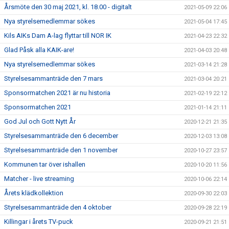
Årsmöte den 30 maj 2021, kl. 18.00 - digitalt
2021-05-09 22:06
Nya styrelsemedlemmar sökes
2021-05-04 17:45
Kils AIKs Dam A-lag flyttar till NOR IK
2021-04-23 22:32
Glad Påsk alla KAIK-are!
2021-04-03 20:48
Nya styrelsemedlemmar sökes
2021-03-14 21:28
Styrelsesammanträde den 7 mars
2021-03-04 20:21
Sponsormatchen 2021 är nu historia
2021-02-19 22:12
Sponsormatchen 2021
2021-01-14 21:11
God Jul och Gott Nytt År
2020-12-21 21:35
Styrelsesammanträde den 6 december
2020-12-03 13:08
Styrelsesammanträde den 1 november
2020-10-27 23:57
Kommunen tar över ishallen
2020-10-20 11:56
Matcher - live streaming
2020-10-06 22:14
Årets klädkollektion
2020-09-30 22:03
Styrelsesammanträde den 4 oktober
2020-09-28 22:19
Killingar i årets TV-puck
2020-09-21 21:51