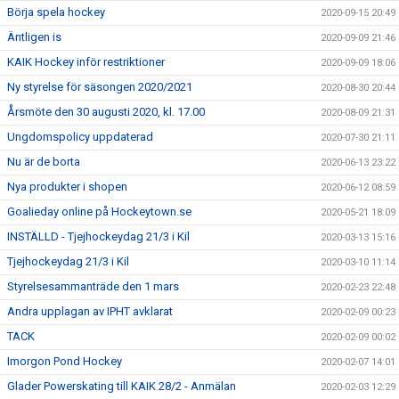
Börja spela hockey
2020-09-15 20:49
Äntligen is
2020-09-09 21:46
KAIK Hockey inför restriktioner
2020-09-09 18:06
Ny styrelse för säsongen 2020/2021
2020-08-30 20:44
Årsmöte den 30 augusti 2020, kl. 17.00
2020-08-09 21:31
Ungdomspolicy uppdaterad
2020-07-30 21:11
Nu är de borta
2020-06-13 23:22
Nya produkter i shopen
2020-06-12 08:59
Goalieday online på Hockeytown.se
2020-05-21 18:09
INSTÄLLD - Tjejhockeydag 21/3 i Kil
2020-03-13 15:16
Tjejhockeydag 21/3 i Kil
2020-03-10 11:14
Styrelsesammanträde den 1 mars
2020-02-23 22:48
Andra upplagan av IPHT avklarat
2020-02-09 00:23
TACK
2020-02-09 00:02
Imorgon Pond Hockey
2020-02-07 14:01
Glader Powerskating till KAIK 28/2 - Anmälan
2020-02-03 12:29