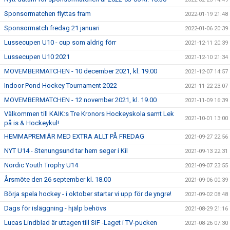
Sponsormatchen flyttas fram
2022-01-19 21:48
Sponsormatch fredag 21 januari
2022-01-06 20:39
Lussecupen U10 - cup som aldrig förr
2021-12-11 20:39
Lussecupen U10 2021
2021-12-10 21:34
MOVEMBERMATCHEN - 10 december 2021, kl. 19.00
2021-12-07 14:57
Indoor Pond Hockey Tournament 2022
2021-11-22 23:07
MOVEMBERMATCHEN - 12 november 2021, kl. 19.00
2021-11-09 16:39
Välkommen till KAIK:s Tre Kronors Hockeyskola samt Lek
2021-10-01 13:00
på is & Hockeykul!
HEMMAPREMIÄR MED EXTRA ALLT PÅ FREDAG
2021-09-27 22:56
NYT U14 - Stenungsund tar hem seger i Kil
2021-09-13 22:31
Nordic Youth Trophy U14
2021-09-07 23:55
Årsmöte den 26 september kl. 18.00
2021-09-06 00:39
Börja spela hockey - i oktober startar vi upp för de yngre!
2021-09-02 08:48
Dags för isläggning - hjälp behövs
2021-08-29 21:16
Lucas Lindblad är uttagen till SIF -Laget i TV-pucken
2021-08-26 07:30