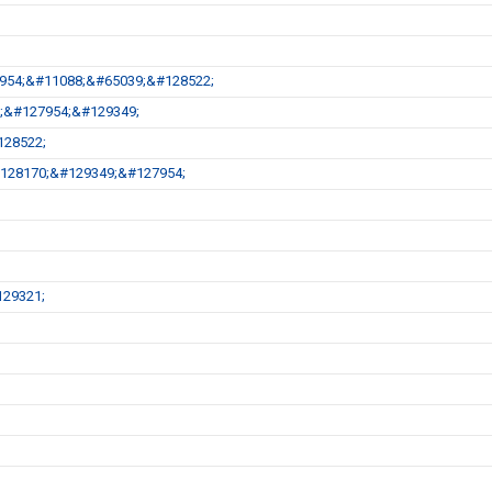
27954;&#11088;&#65039;&#128522;
9;&#127954;&#129349;
128522;
;&#128170;&#129349;&#127954;
29321;