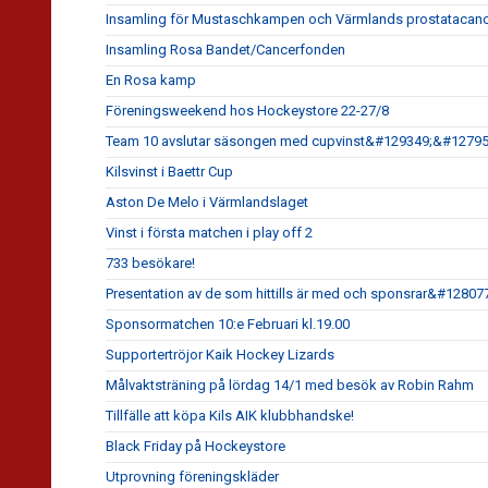
Insamling för Mustaschkampen och Värmlands prostatacanc
Insamling Rosa Bandet/Cancerfonden
En Rosa kamp
Föreningsweekend hos Hockeystore 22-27/8
Team 10 avslutar säsongen med cupvinst&#129349;&#1279
Kilsvinst i Baettr Cup
Aston De Melo i Värmlandslaget
Vinst i första matchen i play off 2
733 besökare!
Presentation av de som hittills är med och sponsrar&#1280
Sponsormatchen 10:e Februari kl.19.00
Supportertröjor Kaik Hockey Lizards
Målvaktsträning på lördag 14/1 med besök av Robin Rahm
Tillfälle att köpa Kils AIK klubbhandske!
Black Friday på Hockeystore
Utprovning föreningskläder