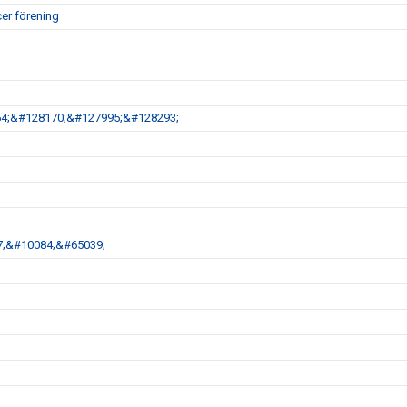
er förening
54;&#128170;&#127995;&#128293;
77;&#10084;&#65039;