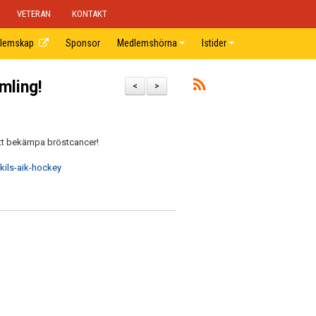
VETERAN
KONTAKT
lemskap
Sponsor
Medlemshörna
Istider
mling!
<
>
l att bekämpa bröstcancer!
kils-aik-hockey