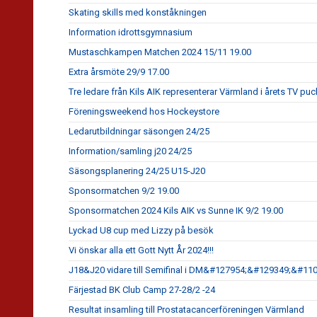
Skating skills med konståkningen
Information idrottsgymnasium
Mustaschkampen Matchen 2024 15/11 19.00
Extra årsmöte 29/9 17.00
Tre ledare från Kils AIK representerar Värmland i årets TV puc
Föreningsweekend hos Hockeystore
Ledarutbildningar säsongen 24/25
Information/samling j20 24/25
Säsongsplanering 24/25 U15-J20
Sponsormatchen 9/2 19.00
Sponsormatchen 2024 Kils AIK vs Sunne IK 9/2 19.00
Lyckad U8 cup med Lizzy på besök
Vi önskar alla ett Gott Nytt År 2024!!!
J18&J20 vidare till Semifinal i DM&#127954;&#129349;&#11
Färjestad BK Club Camp 27-28/2 -24
Resultat insamling till Prostatacancerföreningen Värmland