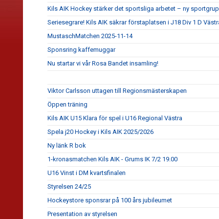
Kils AIK Hockey stärker det sportsliga arbetet – ny sportgrupp
Seriesegrare! Kils AIK säkrar förstaplatsen i J18 Div 1 D Västr
MustaschMatchen 2025-11-14
Sponsring kaffemuggar
Nu startar vi vår Rosa Bandet insamling!
Viktor Carlsson uttagen till Regionsmästerskapen
Öppen träning
Kils AIK U15 Klara för spel i U16 Regional Västra
Spela j20 Hockey i Kils AIK 2025/2026
Ny länk R bok
1-kronasmatchen Kils AIK - Grums IK 7/2 19.00
U16 Vinst i DM kvartsfinalen
Styrelsen 24/25
Hockeystore sponsrar på 100 års jubileumet
Presentation av styrelsen