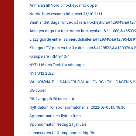
Anmälan till Nordic hockeycamp öppen
Nordic hockeycamp höstlovet 31/10-1/11
Snart är det dags för Lek på is & Hockeykul&#129349;&#1
Äntligen dags för tre kronors hockeyskola&#11088;&#6503
Lizzy gjorde entré i sannerudshallen&#129349;&#127954;&#
Killingar i TV-pucken för 3:e året i rad&#128522;&#128076
Kilsspelare i RM 8-10/4
NYT U16 och Tack för säsongen
NYT U12 2022
VÄLKOMNA TILL SANNERUDSHALLEN OCH TKH-DAGEN &#1
U8-cupen
Röd vägg på läktaren i LA
Nytt datum för sponsormatchen är 2022-03-05 kl. 18.30
Sponsormatchen flyttas fram
Sponsormatch fredag 21 januari
Lussecupen U10 - cup som aldrig förr