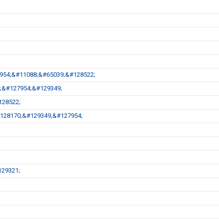
27954;&#11088;&#65039;&#128522;
9;&#127954;&#129349;
128522;
;&#128170;&#129349;&#127954;
29321;