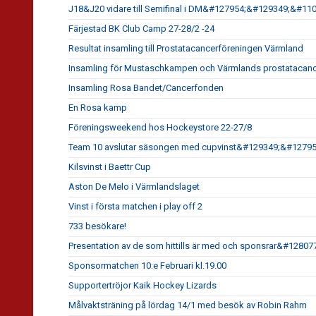
J18&J20 vidare till Semifinal i DM&#127954;&#129349;&#11
Färjestad BK Club Camp 27-28/2 -24
Resultat insamling till Prostatacancerföreningen Värmland
Insamling för Mustaschkampen och Värmlands prostatacanc
Insamling Rosa Bandet/Cancerfonden
En Rosa kamp
Föreningsweekend hos Hockeystore 22-27/8
Team 10 avslutar säsongen med cupvinst&#129349;&#1279
Kilsvinst i Baettr Cup
Aston De Melo i Värmlandslaget
Vinst i första matchen i play off 2
733 besökare!
Presentation av de som hittills är med och sponsrar&#1280
Sponsormatchen 10:e Februari kl.19.00
Supportertröjor Kaik Hockey Lizards
Målvaktsträning på lördag 14/1 med besök av Robin Rahm