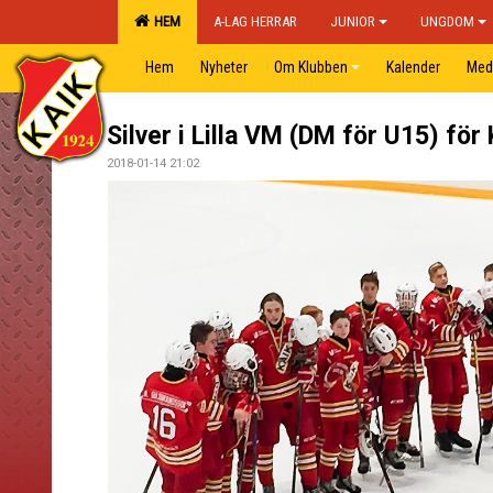
HEM
A-LAG HERRAR
JUNIOR
UNGDOM
Hem
Nyheter
Om Klubben
Kalender
Med
Silver i Lilla VM (DM för U15) för K
2018-01-14 21:02