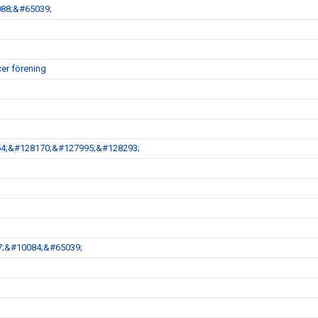
088;&#65039;
er förening
54;&#128170;&#127995;&#128293;
77;&#10084;&#65039;