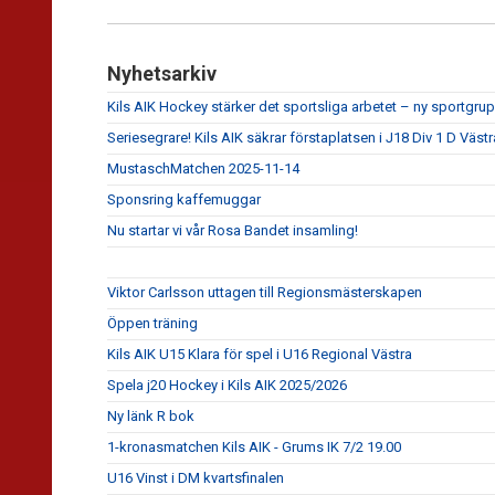
Nyhetsarkiv
Kils AIK Hockey stärker det sportsliga arbetet – ny sportgrupp
Seriesegrare! Kils AIK säkrar förstaplatsen i J18 Div 1 D Västr
MustaschMatchen 2025-11-14
Sponsring kaffemuggar
Nu startar vi vår Rosa Bandet insamling!
Viktor Carlsson uttagen till Regionsmästerskapen
Öppen träning
Kils AIK U15 Klara för spel i U16 Regional Västra
Spela j20 Hockey i Kils AIK 2025/2026
Ny länk R bok
1-kronasmatchen Kils AIK - Grums IK 7/2 19.00
U16 Vinst i DM kvartsfinalen