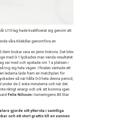
vår U15 lag hade kvalificerat sig genom att
unde våra Kilskillar genomföra en
dem brukar vara en jämn historia. Det blev
läge med 0-1 lyckades man vända resultatet
s-lag var med och spelade om 1:a platsen i
å tog sig hela vägen. I finalen väntade ett
en ledarna lade fram en matchplan för
 lyckades så när hålla 0-0 hela denna period,
ål under de 2 sista minuterna och när det
inte riktigt energi och ork att komma igen.
rward
Felix Nilsson
i turneringens All Star
lare gjorde sitt yttersta i samtliga
r och ett stort grattis till en vunnen