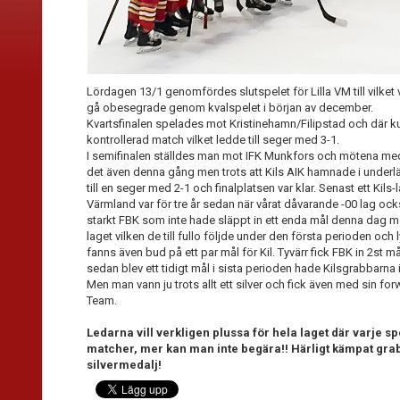
Lördagen 13/1 genomfördes slutspelet för Lilla VM till vilket 
gå obesegrade genom kvalspelet i början av december.
Kvartsfinalen spelades mot Kristinehamn/Filipstad och där k
kontrollerad match vilket ledde till seger med 3-1.
I semifinalen ställdes man mot IFK Munkfors och mötena med 
det även denna gång men trots att Kils AIK hamnade i under
till en seger med 2-1 och finalplatsen var klar. Senast ett Kil
Värmland var för tre år sedan när vårat dåvarande -00 lag ocks
starkt FBK som inte hade släppt in ett enda mål denna dag m
laget vilken de till fullo följde under den första perioden och
fanns även bud på ett par mål för Kil. Tyvärr fick FBK in 2st m
sedan blev ett tidigt mål i sista perioden hade Kilsgrabbarna 
Men man vann ju trots allt ett silver och fick även med sin fo
Team.
Ledarna vill verkligen plussa för hela laget där varje spe
matcher, mer kan man inte begära!! Härligt kämpat grabba
silvermedalj!