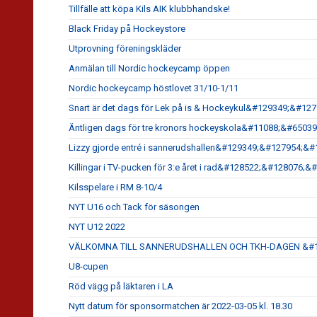
Tillfälle att köpa Kils AIK klubbhandske!
Black Friday på Hockeystore
Utprovning föreningskläder
Anmälan till Nordic hockeycamp öppen
Nordic hockeycamp höstlovet 31/10-1/11
Snart är det dags för Lek på is & Hockeykul&#129349;&#1
Äntligen dags för tre kronors hockeyskola&#11088;&#6503
Lizzy gjorde entré i sannerudshallen&#129349;&#127954;&#
Killingar i TV-pucken för 3:e året i rad&#128522;&#128076
Kilsspelare i RM 8-10/4
NYT U16 och Tack för säsongen
NYT U12 2022
VÄLKOMNA TILL SANNERUDSHALLEN OCH TKH-DAGEN &#1
U8-cupen
Röd vägg på läktaren i LA
Nytt datum för sponsormatchen är 2022-03-05 kl. 18.30