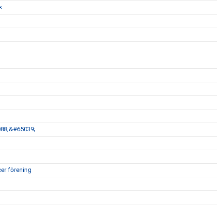
k
088;&#65039;
er förening