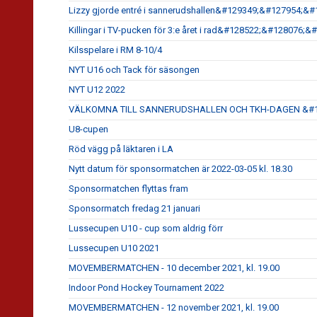
Lizzy gjorde entré i sannerudshallen&#129349;&#127954;&#
Killingar i TV-pucken för 3:e året i rad&#128522;&#128076
Kilsspelare i RM 8-10/4
NYT U16 och Tack för säsongen
NYT U12 2022
VÄLKOMNA TILL SANNERUDSHALLEN OCH TKH-DAGEN &#1
U8-cupen
Röd vägg på läktaren i LA
Nytt datum för sponsormatchen är 2022-03-05 kl. 18.30
Sponsormatchen flyttas fram
Sponsormatch fredag 21 januari
Lussecupen U10 - cup som aldrig förr
Lussecupen U10 2021
MOVEMBERMATCHEN - 10 december 2021, kl. 19.00
Indoor Pond Hockey Tournament 2022
MOVEMBERMATCHEN - 12 november 2021, kl. 19.00