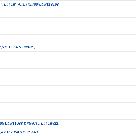
54;&#128170;&#127995;&#128293;
77;&#10084;&#65039;
27954;&#11088;&#65039;&#128522;
9;&#127954;&#129349;