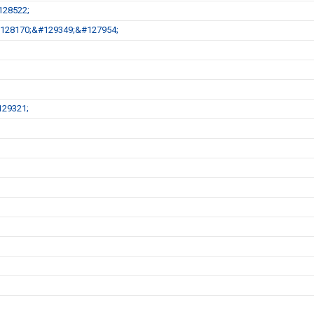
128522;
;&#128170;&#129349;&#127954;
29321;