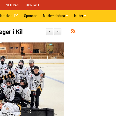
VETERAN
KONTAKT
lemskap
Sponsor
Medlemshörna
Istider
ger i Kil
<
>