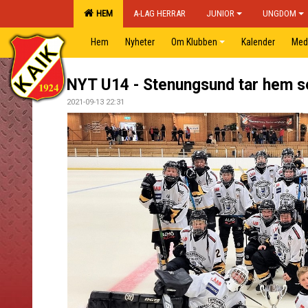
HEM
A-LAG HERRAR
JUNIOR
UNGDOM
Hem
Nyheter
Om Klubben
Kalender
Med
NYT U14 - Stenungsund tar hem se
2021-09-13 22:31