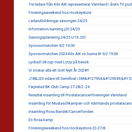
Tre ledare från Kils AIK representerar Värmland i årets TV puc
Föreningsweekend hos Hockeystore
Ledarutbildningar säsongen 24/25
Information/samling j20 24/25
Säsongsplanering 24/25 U15-J20
Sponsormatchen 9/2 19.00
Sponsormatchen 2024 Kils AIK vs Sunne IK 9/2 19.00
Lyckad U8 cup med Lizzy på besök
Vi önskar alla ett Gott Nytt År 2024!!!
J18&J20 vidare till Semifinal i DM&#127954;&#129349;&#11
Färjestad BK Club Camp 27-28/2 -24
Resultat insamling till Prostatacancerföreningen Värmland
Insamling för Mustaschkampen och Värmlands prostatacanc
Insamling Rosa Bandet/Cancerfonden
En Rosa kamp
Föreningsweekend hos Hockeystore 22-27/8