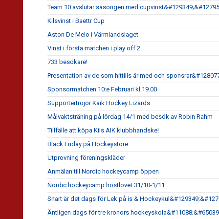
Team 10 avslutar säsongen med cupvinst&#129349;&#1279
Kilsvinst i Baettr Cup
Aston De Melo i Värmlandslaget
Vinst i första matchen i play off 2
733 besökare!
Presentation av de som hittills är med och sponsrar&#1280
Sponsormatchen 10:e Februari kl.19.00
Supportertröjor Kaik Hockey Lizards
Målvaktsträning på lördag 14/1 med besök av Robin Rahm
Tillfälle att köpa Kils AIK klubbhandske!
Black Friday på Hockeystore
Utprovning föreningskläder
Anmälan till Nordic hockeycamp öppen
Nordic hockeycamp höstlovet 31/10-1/11
Snart är det dags för Lek på is & Hockeykul&#129349;&#1
Äntligen dags för tre kronors hockeyskola&#11088;&#6503